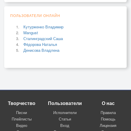
ПОЛЬЗОВАТЕЛИ ОНЛАЙН
Кутурженко Владимир
Mangust
Сталинградский Саша
Фёдорова Наталья
Денисова Владлена
Творчество
Пользователи
О нас
Песни
Исполнители
Правила
Плейлисты
Статьи
Помощь
Видео
Вход
Лицензия