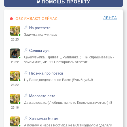
Да напомни, плакун-щекотун,
ПОМОЩЬ ПРОЕКТУ
Девять струн,
девять рун,
ЛЕНТА
ОБСУЖДАЮТ СЕЙЧАС
девять лун...
На рассвете
Задумка получилась+
23:25
Солнца луч.
Qwertysvetka. Привет, ,, хулиганка,,)). Ты спрашиваешь -
зачем мне, ИИ..?? Постараюсь ответит
23:22
Песенка про поэтов
Ну Ваще,шедеврально Вася:-)!Улыбнул!+9
23:22
Маловато лета
Да,жарковато:-)Любишь ты лето Коля,чувствуется:-)+8
23:16
Хранимые Богом
А почему ж через мостИк,а не мОстик)даблом сделали