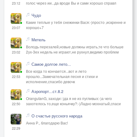
голос через ии...да вроде Вы и сами хорошо справл
23:12
Чудо
Какие теплые у тебя снежинки Вася:-)просто ,искренне и
хорошо+7
23:07
Метель
Володь перезалей,новые должны играть,те что больше
2ух-3ех недель не играют,не рухнул,видимо проблем
23:02
Самое долгое лето...
Все когда то кончается...вот и лето
прошло...Замечательная песня и стихи и
22:53
исполнение,спасибо девочк
Аэропорт...ст.8.2
OrangutanG, заходи:-)да я не из пугливых:-)а чего
захотелось то,еще коньячку?:-)Ладно мохнатый,спаси
22:50
О счастье русского народа
Анна Р., благодарю Вас!
22:29