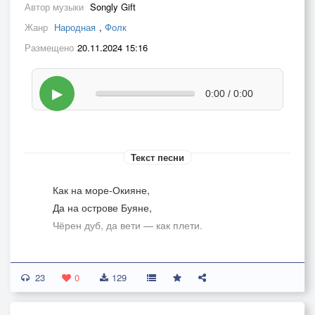
Автор музыки
Songly Gift
Жанр
Народная
,
Фолк
Размещено
20.11.2024 15:16
▶
0:00 / 0:00
Текст песни
Как на море-Окияне,
Да на острове Буяне,
Чёрен дуб, да вети — как плети.
А на ветях — тридцать три вороны,
23
Тридцать три, да одна — с воронятами.
0
129
А и семь воронят — при коронах,
Да одна из них — с зубцами помятыми.