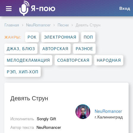
Вход
Главная
NeuRomancer
Песни
Девять Струн
РОК
ЭЛЕКТРОННАЯ
ПОП
ЖАНРЫ:
ДЖАЗ, БЛЮЗ
АВТОРСКАЯ
РАЗНОЕ
МЕЛОДЕКЛАМАЦИЯ
СОАВТОРСКАЯ
НАРОДНАЯ
РЭП, ХИП-ХОП
Девять Струн
NeuRomancer
г.Калининград
Исполнитель
Songly Gift
Автор текста
NeuRomancer