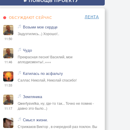
ПОМОЩЬ ПРОЕКТУ
ЛЕНТА
ОБСУЖДАЮТ СЕЙЧАС
Возьми мое сердце
Задуэтились...) Хорошо!..
11:50
Чудо
Прекрасная песня! Василий, мои
аплодисменты!..+++
11:46
Катилась по асфальту
Саллас Николай, Николай спасибо!
11:33
Земляника
Qwertysvetka, ну, где-то так... Точно не помню -
давно это было...)
11:17
Смысл жизни.
Стрижаков Виктор , в очередной раз поклон. Вы