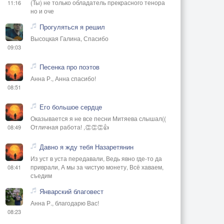
(Ты) не только обладатель прекрасного тенора
11:16
но и оче
Прогуляться я решил
Высоцкая Галина, Спасибо
09:03
Песенка про поэтов
Анна Р., Анна спасибо!
08:51
Его большое сердце
Оказывается я не все песни Митяева слышал((
Отличная работа! ,👏👏👏👍
08:49
Давно я жду тебя Назаретянин
Из уст в уста передавали, Ведь явно где-то да
приврали, А мы за чистую монету, Всё хаваем,
08:41
съедим
Январский благовест
Анна Р., благодарю Вас!
08:23