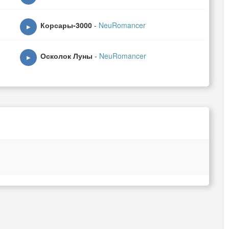
Корсары-3000
-
NeuRomancer
▶
Осколок Луны
-
NeuRomancer
▶