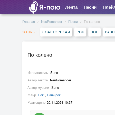
Лента
Песни
Плей
Главная
NeuRomancer
Песни
По колено
СОАВТОРСКАЯ
РОК
ПОП
РАЗ
ЖАНРЫ:
По колено
Исполнитель
Suno
Автор текста
NeuRomancer
Автор музыки
Suno
Жанр
Рок
,
Панк-рок
Размещено
20.11.2024 10:37