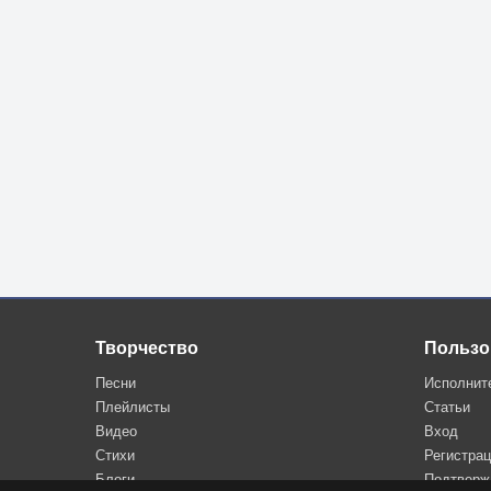
По колено в песнях,
По колено в любви,
По колено в креслах
И по локоть в крови.
В сто шагов, не целясь,
Попадают в глаз
В море по колено
И по горло в нас.
Творчество
Пользо
Песни
Исполнит
Плейлисты
Статьи
Видео
Вход
Стихи
Регистра
Блоги
Подтверж