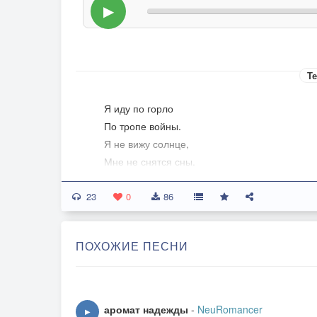
▶
Те
Я иду по горло
По тропе войны.
Я не вижу солнце,
Мне не снятся сны.
23
А свинья не съела,
0
86
А Христос не спас.
Я иду по шею
ПОХОЖИЕ ПЕСНИ
В океане глаз.
Я иду по шею
В островах теней.
аромат надежды
-
NeuRomancer
▶