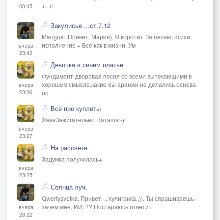
+++!
00:45
Закулисье ...ст.7.12
Mangust. Привет, Мария). Я коротко. За песню, стихи,
исполнение + Всё как в жизни. Ум
вчера
23:42
Девочка в синем платье
Фундамент-дворовая песня со всеми вытекающими в
хорошем смысле,какие бы аранжи не делались основа
вчера
23:36
ос
Всё про куплеты
ХаваЗажигательно Наташа:-)+
вчера
23:27
На рассвете
Задумка получилась+
вчера
23:25
Солнца луч.
Qwertysvetka. Привет, ,, хулиганка,,)). Ты спрашиваешь -
зачем мне, ИИ..?? Постараюсь ответит
вчера
23:22