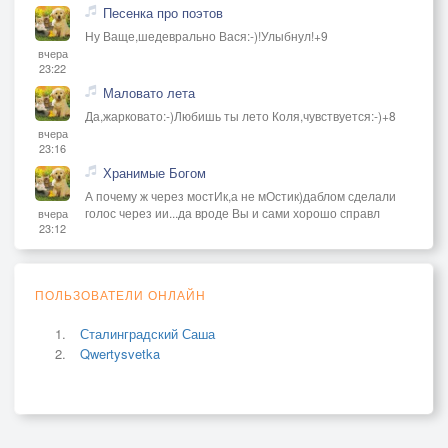
Песенка про поэтов
Ну Ваще,шедеврально Вася:-)!Улыбнул!+9
вчера
23:22
Маловато лета
Да,жарковато:-)Любишь ты лето Коля,чувствуется:-)+8
вчера
23:16
Хранимые Богом
А почему ж через мостИк,а не мОстик)даблом сделали
голос через ии...да вроде Вы и сами хорошо справл
вчера
23:12
ПОЛЬЗОВАТЕЛИ ОНЛАЙН
Сталинградский Саша
Qwertysvetka