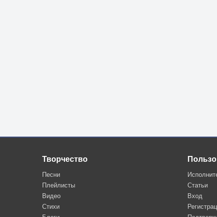
Творчество
Пользо
Песни
Исполнит
Плейлисты
Статьи
Видео
Вход
Стихи
Регистра
Блоги
Подтверж