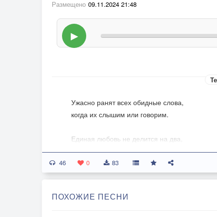
Размещено
09.11.2024 21:48
▶
Те
Ужасно ранят всех обидные слова,
когда их слышим или говорим.
Единая любовь не делится на два,
не может у любви быть половин.
46
0
83
Общаясь и любя, мы как удар под дых
расцениваем правильно обман.
ПОХОЖИЕ ПЕСНИ
Любовь всегда одна бывает на двоих,