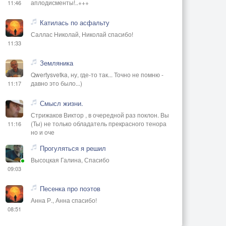
аплодисменты!..+++
11:46
Катилась по асфальту
Саллас Николай, Николай спасибо!
11:33
Земляника
Qwertysvetka, ну, где-то так... Точно не помню -
давно это было...)
11:17
Смысл жизни.
Стрижаков Виктор , в очередной раз поклон. Вы
(Ты) не только обладатель прекрасного тенора
11:16
но и оче
Прогуляться я решил
Высоцкая Галина, Спасибо
09:03
Песенка про поэтов
Анна Р., Анна спасибо!
08:51