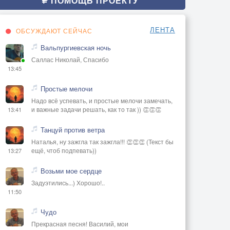
ПОМОЩЬ ПРОЕКТУ
ЛЕНТА
ОБСУЖДАЮТ СЕЙЧАС
Вальпургиевская ночь
Саллас Николай, Спасибо
13:45
Простые мелочи
Надо всё успевать, и простые мелочи замечать,
и важные задачи решать, как то так )) 👏👏👏
13:41
Танцуй против ветра
Наталья, ну зажгла так зажгла!!! 👏👏👏 (Текст бы
ещё, чтоб подпевать))
13:27
Возьми мое сердце
Задуэтились...) Хорошо!..
11:50
Чудо
Прекрасная песня! Василий, мои