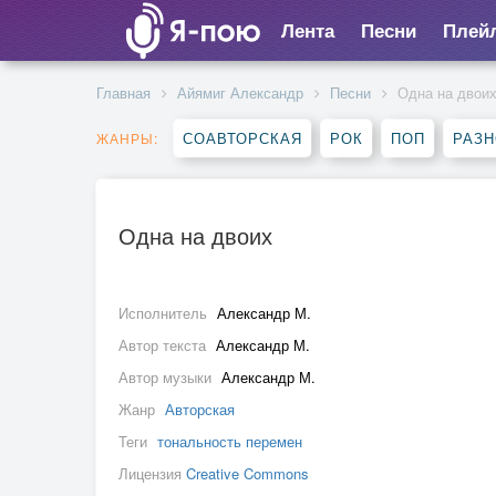
Лента
Песни
Плей
Главная
Айямиг Александр
Песни
Одна на двои
СОАВТОРСКАЯ
РОК
ПОП
РАЗ
ЖАНРЫ:
Одна на двоих
Исполнитель
Александр М.
Автор текста
Александр М.
Автор музыки
Александр М.
Жанр
Авторская
Теги
тональность перемен
Лицензия
Creative Commons