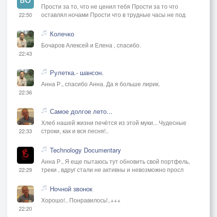
Прости за то, что не ценил тебя Прости за то что
оставлял ночами Прости что в трудные часы не под
22:50
Колечко
Бочаров Алексей и Елена , спасибо.
22:43
Рулетка.- шансон.
Анна Р., спасибо Анна. Да я больше лирик.
22:36
Самое долгое лето...
Хлеб нашей жизни печётся из этой муки... Чудесные
строки, как и вся песня!..
22:33
Technology Documentary
Анна Р., Я еще пытаюсь тут обновить свой портфель,
треки , вдруг стали не активны и невозможно просл
22:29
Ночной звонок
Хорошо!.. Понравилось!..+++
22:20