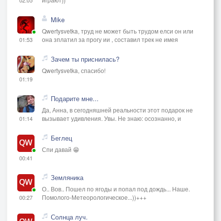
Mike
Qwertysvetka, труд не может быть трудом елси он или
она зплатил за прогу ии , составил трек не имея
01:53
Зачем ты приснилась?
Qwertysvetka, спасибо!
01:19
Подарите мне...
Да, Анна, в сегодняшней реальности этот подарок не
вызывает удивления. Увы. Не знаю: осознанно, и
01:14
Беглец
Спи давай 😁
00:41
Земляника
О.. Вов.. Пошел по ягоды и попал под дождь... Наше.
Помолого-Метеорологическое...))+++
00:27
Солнца луч.