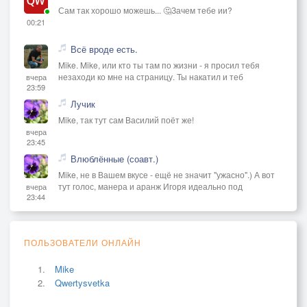
Сам так хорошо можешь... 🤔Зачем тебе ии?
00:21
Всё вроде есть.
Mike. Mike, или кто ты там по жизни - я просил тебя
незаходи ко мне на страницу. Ты накатил и теб
вчера
23:59
Лучик
Mike, так тут сам Василий поёт же!
вчера
23:45
Влюблённые (соавт.)
Mike, не в Вашем вкусе - ещё не значит "ужасно".) А вот
тут голос, манера и аранж Игоря идеально под
вчера
23:44
ПОЛЬЗОВАТЕЛИ ОНЛАЙН
Mike
Qwertysvetka