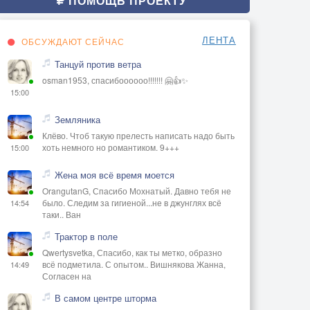
ПОМОЩЬ ПРОЕКТУ
ЛЕНТА
ОБСУЖДАЮТ СЕЙЧАС
Танцуй против ветра
osman1953, спасибоооооо!!!!!!! 🤗👍✨
15:00
Земляника
Клёво. Чтоб такую прелесть написать надо быть
хоть немного но романтиком. 9+++
15:00
Жена моя всё время моется
OrangutanG, Спасибо Мохнатый. Давно тебя не
было. Следим за гигиеной...не в джунглях всё
14:54
таки.. Ван
Трактор в поле
Qwertysvetka, Спасибо, как ты метко, образно
всё подметила. С опытом.. Вишнякова Жанна,
14:49
Согласен на
В самом центре шторма