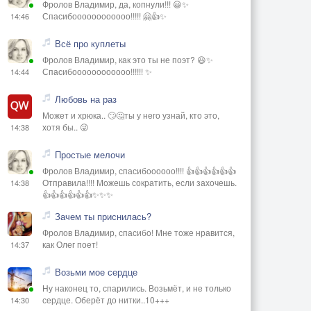
Фролов Владимир, да, копнули!!! 😃✨
Спасибоооооооооооо!!!!! 🤗👍✨
14:46
Всё про куплеты
Фролов Владимир, как это ты не поэт? 😃✨
Спасибоооооооооооо!!!!!! ✨
14:44
Любовь на раз
Может и хрюка.. 🙄🤔ты у него узнай, кто это,
хотя бы.. 😜
14:38
Простые мелочи
Фролов Владимир, спасибоооооо!!!! 👍👍👍👍👍👍
Отправила!!!! Можешь сократить, если захочешь.
14:38
👍👍👍👍👍👍✨✨✨
Зачем ты приснилась?
Фролов Владимир, спасибо! Мне тоже нравится,
как Олег поет!
14:37
Возьми мое сердце
Ну наконец то, спарились. Возьмёт, и не только
сердце. Оберёт до нитки..10+++
14:30