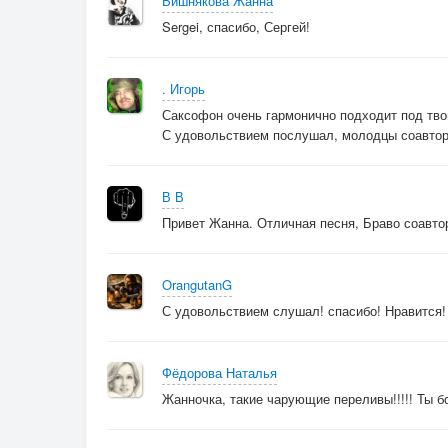
Вишнякова Жанна
Sergei, спасибо, Сергей!
. Игорь
Саксофон очень гармонично подходит под твой
С удовольствием послушал, молодцы соавтор
В В
Привет Жанна. Отличная песня, Браво соавто
OrangutanG
С удовольствием слушал! спасибо! Нравится!
Фёдорова Наталья
Жанночка, такие чарующие переливы!!!!! Ты бо