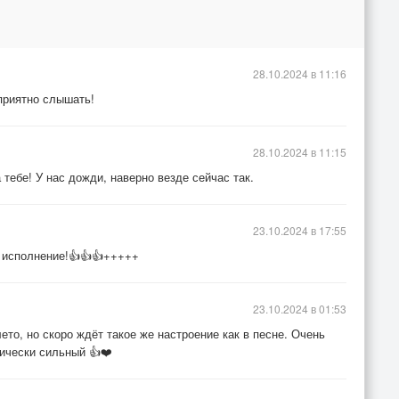
28.10.2024 в 11:16
 приятно слышать!
28.10.2024 в 11:15
тебе! У нас дожди, наверно везде сейчас так.
23.10.2024 в 17:55
1
 исполнение!👍👍👍+++++
23.10.2024 в 01:53
ето, но скоро ждёт такое же настроение как в песне. Очень
тически сильный 👍❤️