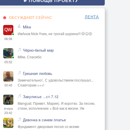
ПОМОЩЬ ПРОЕКТУ
ЛЕНТА
ОБСУЖДАЮТ СЕЙЧАС
Mike
ИвАнов Nick-Yves, не трогай шурина!!! 🤭😜😡
06:56
Чёрно-белый мир
Mike, Спасибо
05:52
Грешная любовь
Замечательно!.. С удовольствием послушал...
Соавторам +++!
00:45
Закулисье ...ст.7.12
Mangust. Привет, Мария). Я коротко. За песню,
стихи, исполнение + Всё как в жизни. Ум
вчера
23:42
Девочка в синем платье
Фундамент-дворовая песня со всеми