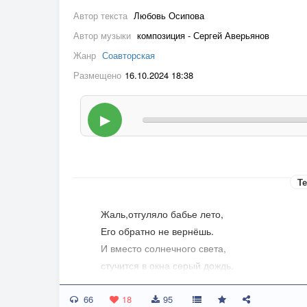
Автор текста
Любовь Осипова
Автор музыки
композиция - Сергей Аверьянов
Жанр
Соавторская
Размещено
16.10.2024 18:38
▶
Те
Жаль,отгуляло бабье лето,
Его обратно не вернёшь.
И вместо солнечного света,
стучится в окна серый дождь.
А краски осени бледнеют,
66
уже не радуют так нас.
18
95