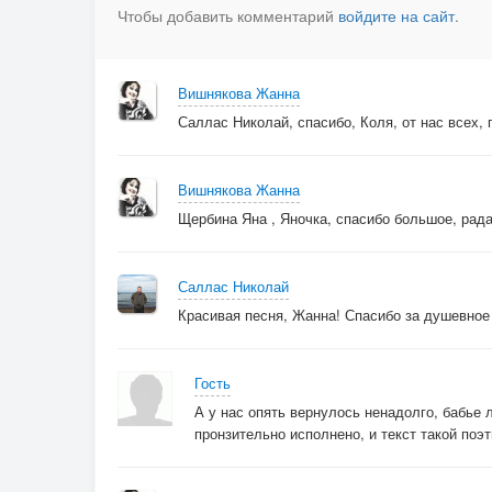
Чтобы добавить комментарий
войдите на сайт
.
Припев.
Вишнякова Жанна
А бабье лето улетело,
Саллас Николай, спасибо, Коля, от нас всех,
и птичьи стаи вслед за ним.
Свои нам песни все пропело,
теперь поёт совсем другим...
Вишнякова Жанна
Щербина Яна , Яночка, спасибо большое, рада 
© Copyright: Любовь Осипова 3, 2019
Саллас Николай
Свидетельство о публикации №11910140520
Красивая песня, Жанна! Спасибо за душевное
Гость
А у нас опять вернулось ненадолго, бабье л
пронзительно исполнено, и текст такой поэ