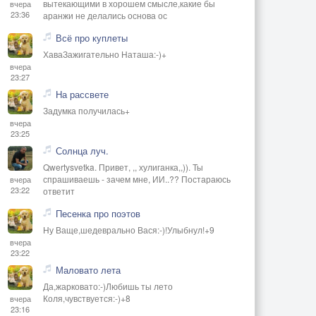
вытекающими в хорошем смысле,какие бы
вчера
23:36
аранжи не делались основа ос
Всё про куплеты
ХаваЗажигательно Наташа:-)+
вчера
23:27
На рассвете
Задумка получилась+
вчера
23:25
Солнца луч.
Qwertysvetka. Привет, ,, хулиганка,,)). Ты
спрашиваешь - зачем мне, ИИ..?? Постараюсь
вчера
23:22
ответит
Песенка про поэтов
Ну Ваще,шедеврально Вася:-)!Улыбнул!+9
вчера
23:22
Маловато лета
Да,жарковато:-)Любишь ты лето
Коля,чувствуется:-)+8
вчера
23:16