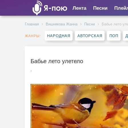
Лента
Песни
Плей
Главная
Вишнякова Жанна
Песни
Бабье лето ул
НАРОДНАЯ
АВТОРСКАЯ
ПОП
ЖАНРЫ:
Бабье лето улетело
.