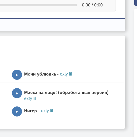
0:00 / 0:00
Мочи ублюдка
-
exty lil
▶
Маска на лице! (обработанная версия)
-
▶
exty lil
Нигер
-
exty lil
▶