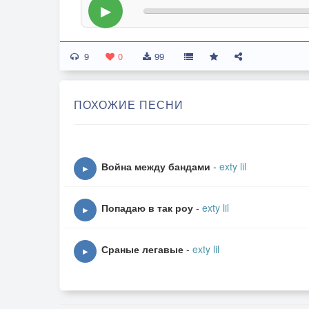
▶
9
0
99
ПОХОЖИЕ ПЕСНИ
Война между бандами
-
exty lil
▶
Попадаю в так роу
-
exty lil
▶
Сраные легавые
-
exty lil
▶