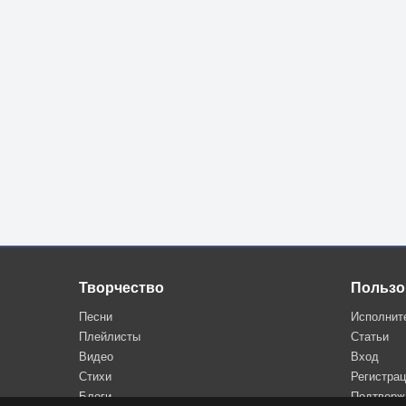
Творчество
Пользо
Песни
Исполнит
Плейлисты
Статьи
Видео
Вход
Стихи
Регистра
Блоги
Подтверж