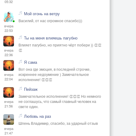
05:32
Мой огонь на ветру
Василий, от нас огромное спасибо)))
вчера
22:53
Ты на меня влияешь пагубно
Влияет пагубно, но приятно чёрт побери )) 👏👏
👏
вчера
22:36
Я сама
Вот она где эмоция, в последней строчке,
искреннее недоумение ) Замечательное
вчера
22:04
исполнение! 👏👏👏
Пейзаж
Замечательное исполнение! 👏👏👏 Но немного
не соглашусь, что самый главный человек на
вчера
21:56
свете один.
Любовь на раз
Шпень Владимир, спасибо, за ударный отзыв
вчера
21:47