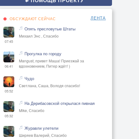
ПОМОЩЬ ПРОЕКТУ
ЛЕНТА
ОБСУЖДАЮТ СЕЙЧАС
Опять пресловутые Штаты
Михаил Энс , Спасибо
07:45
Прогулка по городу
Mangust, привет Маша! Приезжай за
вдохновением, Питер ждёт! )
06:41
Чудо
Светлана, Саша, Володя спасибо!
05:52
На Дерибасовской открылася пивная
Mike, Спасибо
05:32
Журавли улетели
Ширяев Валерий, Спасибо