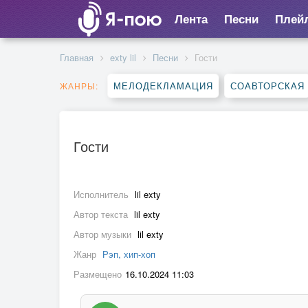
Лента
Песни
Плей
Главная
exty lil
Песни
Гости
МЕЛОДЕКЛАМАЦИЯ
СОАВТОРСКАЯ
ЖАНРЫ:
Гости
Исполнитель
lil exty
Автор текста
lil exty
Автор музыки
lil exty
Жанр
Рэп, хип-хоп
Размещено
16.10.2024 11:03