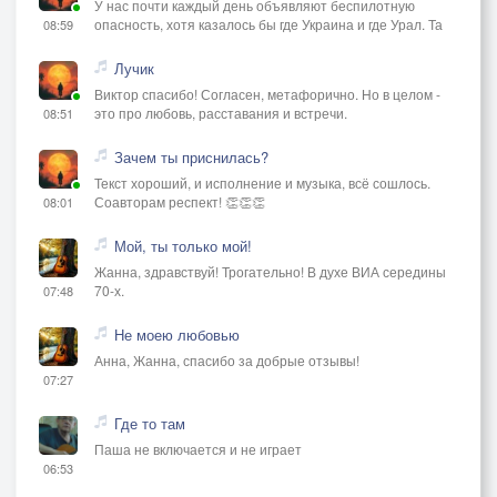
У нас почти каждый день объявляют беспилотную
опасность, хотя казалось бы где Украина и где Урал. Та
08:59
Лучик
Виктор спасибо! Согласен, метафорично. Но в целом -
это про любовь, расставания и встречи.
08:51
Зачем ты приснилась?
Текст хороший, и исполнение и музыка, всё сошлось.
Соавторам респект! 👏👏👏
08:01
Мой, ты только мой!
Жанна, здравствуй! Трогательно! В духе ВИА середины
70-х.
07:48
Не моею любовью
Анна, Жанна, спасибо за добрые отзывы!
07:27
Где то там
Паша не включается и не играет
06:53