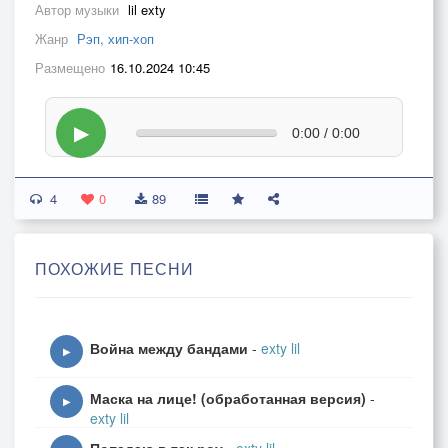
Автор музыки
lil exty
Жанр
Рэп, хип-хоп
Размещено
16.10.2024 10:45
▶
0:00 / 0:00
4
0
89
ПОХОЖИЕ ПЕСНИ
Война между бандами
-
exty lil
▶
Маска на лице! (обработанная версия)
-
▶
exty lil