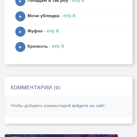
Попадаю в так роу
-
exty lil
▶
Мочи ублюдка
-
exty lil
▶
Фуфло
-
exty lil
▶
Крепость
-
exty lil
▶
КОММЕНТАРИИ (0)
Чтобы добавить комментарий
войдите на сайт
.