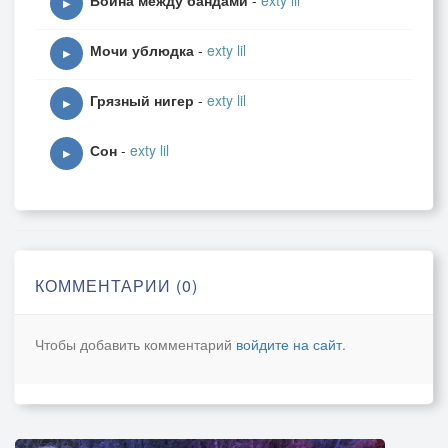
Война между бандами
-
exty lil
▶
Мочи ублюдка
-
exty lil
▶
Грязный нигер
-
exty lil
▶
Сон
-
exty lil
▶
КОММЕНТАРИИ (0)
Чтобы добавить комментарий
войдите на сайт
.