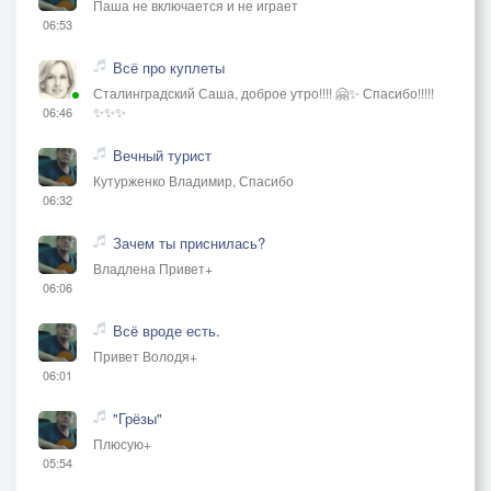
Паша не включается и не играет
06:53
Всё про куплеты
Сталинградский Саша, доброе утро!!!! 🤗✨ Спасибо!!!!!
✨✨✨
06:46
Вечный турист
Кутурженко Владимир, Спасибо
06:32
Зачем ты приснилась?
Владлена Привет+
06:06
Всё вроде есть.
Привет Володя+
06:01
"Грёзы"
Плюсую+
05:54