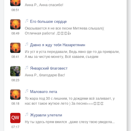
Анна Р., Анна спасибо!
08:51
Его большое сердце
Оказывается я не все песни Митяева слышал((
Отличная работа! ,👏👏👏👍
08:49
Давно я жду тебя Назаретянин
Из уст в уста передавали, Ведь явно где-то да приврали,
А мы за чистую монету, Всё хаваем, съедим
08:41
Январский благовест
Анна Р., благодарю Вас!
08:23
Маловато лета
То жара под 30 с лишним, то дождями всё заливает, у
нас вот такое жуткое лето ) За песню+++👏👏👏
08:18
Журавли улетели
Ну ты здесь прям вжился ..даже слезу твою увидела...
07:17