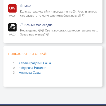
Mike
Коля, хотела уже уйти навсегда, тут ты😜.. А если авторы
уже слушать не могут ширпотребных певиц!! ??
07:06
Возьми мое сердце
Неожиданно 😄😁 Светк, врушка, с кузнецом пришла же...
Зачем нам кузнец? 🤭
07:03
ПОЛЬЗОВАТЕЛИ ОНЛАЙН
Сталинградский Саша
Фёдорова Наталья
Алимова Саша