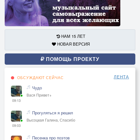
От разных бед по мере сил спасите.
Потом они отплатят вам добром,
Они оплотом станут вам потом.
НАМ 15 ЛЕТ
Живите честно милые друзья,
НОВАЯ ВЕРСИЯ
Желаю всем вам мира и добра.
ПОМОЩЬ ПРОЕКТУ
ЛЕНТА
ОБСУЖДАЮТ СЕЙЧАС
Чудо
Вася Привет+
09:13
Прогуляться я решил
Высоцкая Галина, Спасибо
09:03
Песенка про поэтов