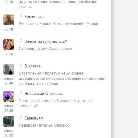
году только одно желание - поскорее бы оно
00:18
закончи
Земляника
Вишнякова Жанна, большое спасибо, Жанна..
00:18
Зачем ты приснилась?
Сталинградский Саша, привет!
00:16
В клетке
Стремлению к полёту и небу, скорее
ассоциируется не совсем с земным пониманием
вчера
20:46
свободы, а со свободо
Январский благовест
Прекрасный романс! Звучание хрустально-
зимнее. +2
вчера
20:36
Сыновьям
Фёдорова Наталья, Спасибо
вчера
20:22