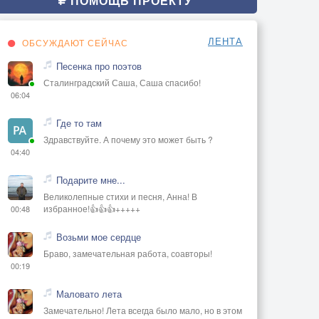
ПОМОЩЬ ПРОЕКТУ
ЛЕНТА
ОБСУЖДАЮТ СЕЙЧАС
Песенка про поэтов
Сталинградский Саша, Саша спасибо!
06:04
Где то там
Здравствуйте. А почему это может быть ?
04:40
Подарите мне...
Великолепные стихи и песня, Анна! В
избранное!👍👍👍+++++
00:48
Возьми мое сердце
Браво, замечательная работа, соавторы!
00:19
Маловато лета
Замечательно! Лета всегда было мало, но в этом