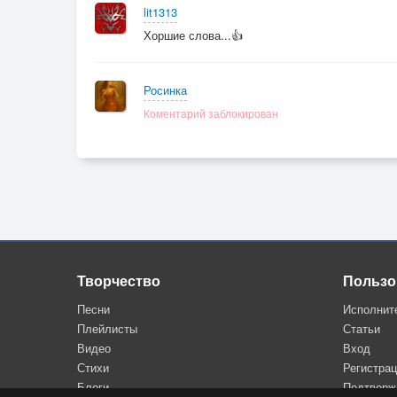
lit1313
Хоршие слова...👍
Росинка
Коментарий заблокирован
Творчество
Пользо
Песни
Исполнит
Плейлисты
Статьи
Видео
Вход
Стихи
Регистра
Блоги
Подтверж