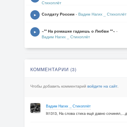
Стихоплёт
Солдату России
-
Вадим Нагих _ Стихоплёт
▶
~** На ромашке гадаешь о Любви **~
-
▶
Вадим Нагих _ Стихоплёт
КОММЕНТАРИИ (3)
Чтобы добавить комментарий
войдите на сайт
.
Вадим Нагих _ Стихоплёт
lit1313, На слова стиха ещё давно сочинял,..