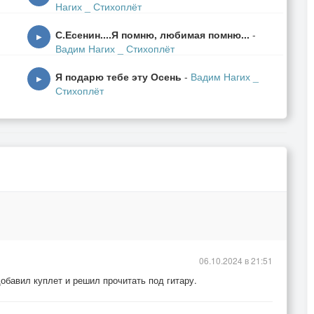
Нагих _ Стихоплёт
С.Есенин....Я помню, любимая помню...
-
▶
Вадим Нагих _ Стихоплёт
Я подарю тебе эту Осень
-
Вадим Нагих _
▶
Стихоплёт
06.10.2024 в 21:51
.добавил куплет и решил прочитать под гитару.