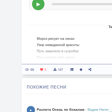
▶
Те
Мороз рисует на окнах
Узор неведанной красоты
Путь завалило в сугробах
Под снегом спят цветы
69
3
107
ПОХОЖИЕ ПЕСНИ
Разлита Осень по бокалам
-
Вадим Нагих _
▶