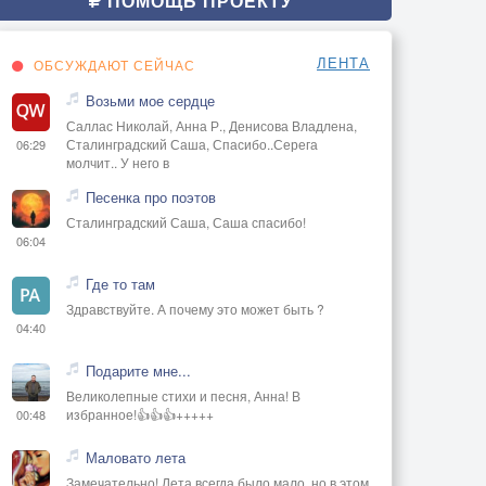
ПОМОЩЬ ПРОЕКТУ
ЛЕНТА
ОБСУЖДАЮТ СЕЙЧАС
Возьми мое сердце
Саллас Николай, Анна Р., Денисова Владлена,
Сталинградский Саша, Спасибо..Серега
06:29
молчит.. У него в
Песенка про поэтов
Сталинградский Саша, Саша спасибо!
06:04
Где то там
Здравствуйте. А почему это может быть ?
04:40
Подарите мне...
Великолепные стихи и песня, Анна! В
избранное!👍👍👍+++++
00:48
Маловато лета
Замечательно! Лета всегда было мало, но в этом