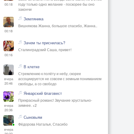
году только одно желание - поскорее бы оно
00:18
закончи
Земляника
Вишнякова Жанна, большое спасибо, Жанна..
00:18
Зачем ты приснилась?
Сталинградский Саша, привет!
00:16
В клетке
Стремлению к полёту и небу, скорее
ассоциируется не совсем с земным пониманием
вчера
20:46
свободы, а со свободо
Январский благовест
Прекрасный романс! Звучание хрустально-
зимнее. +2
вчера
20:36
Сыновьям
Фёдорова Наталья, Спасибо
вчера
20:22