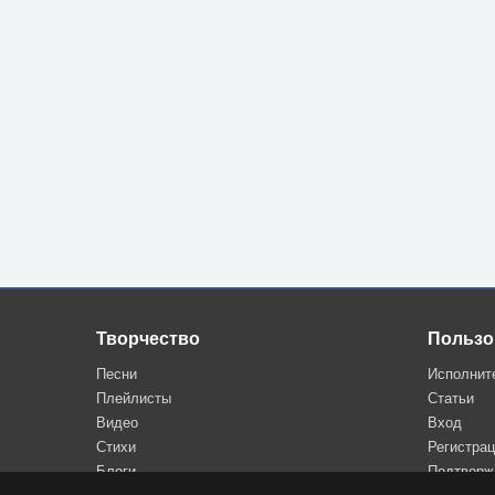
Творчество
Пользо
Песни
Исполнит
Плейлисты
Статьи
Видео
Вход
Стихи
Регистра
Блоги
Подтверж