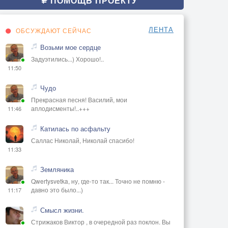
ПОМОЩЬ ПРОЕКТУ
ЛЕНТА
ОБСУЖДАЮТ СЕЙЧАС
Возьми мое сердце
Задуэтились...) Хорошо!..
11:50
Чудо
Прекрасная песня! Василий, мои
аплодисменты!..+++
11:46
Катилась по асфальту
Саллас Николай, Николай спасибо!
11:33
Земляника
Qwertysvetka, ну, где-то так... Точно не помню -
давно это было...)
11:17
Смысл жизни.
Стрижаков Виктор , в очередной раз поклон. Вы