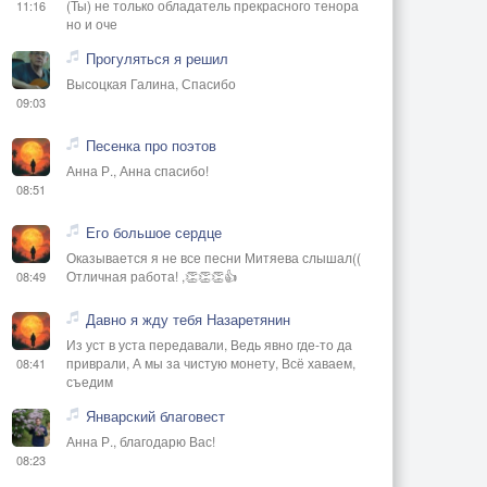
(Ты) не только обладатель прекрасного тенора
11:16
но и оче
Прогуляться я решил
Высоцкая Галина, Спасибо
09:03
Песенка про поэтов
Анна Р., Анна спасибо!
08:51
Его большое сердце
Оказывается я не все песни Митяева слышал((
Отличная работа! ,👏👏👏👍
08:49
Давно я жду тебя Назаретянин
Из уст в уста передавали, Ведь явно где-то да
приврали, А мы за чистую монету, Всё хаваем,
08:41
съедим
Январский благовест
Анна Р., благодарю Вас!
08:23