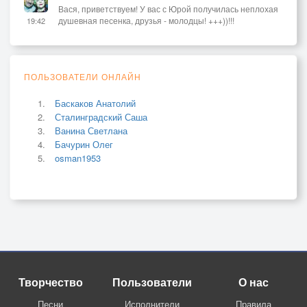
Вася, приветствуем! У вас с Юрой получилась неплохая
душевная песенка, друзья - молодцы! +++))!!!
19:42
ПОЛЬЗОВАТЕЛИ ОНЛАЙН
Баскаков Анатолий
Сталинградский Саша
Ванина Светлана
Бачурин Олег
osman1953
Творчество
Пользователи
О нас
Песни
Исполнители
Правила