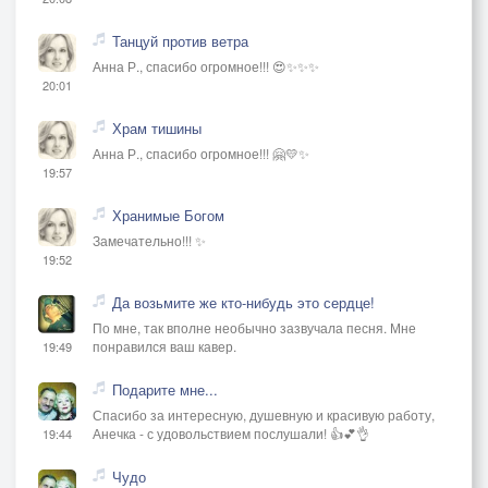
Танцуй против ветра
Анна Р., спасибо огромное!!! 😍✨✨✨
20:01
Храм тишины
Анна Р., спасибо огромное!!! 🤗💛✨
19:57
Хранимые Богом
Замечательно!!! ✨
19:52
Да возьмите же кто-нибудь это сердце!
По мне, так вполне необычно зазвучала песня. Мне
понравился ваш кавер.
19:49
Подарите мне...
Спасибо за интересную, душевную и красивую работу,
Анечка - с удовольствием послушали! 👍💕👌
19:44
Чудо