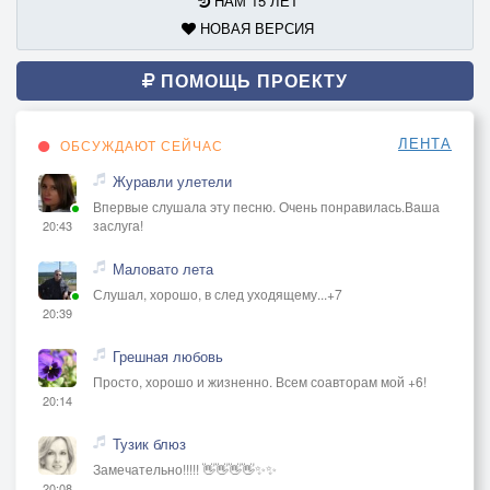
НАМ 15 ЛЕТ
НОВАЯ ВЕРСИЯ
ПОМОЩЬ ПРОЕКТУ
ЛЕНТА
ОБСУЖДАЮТ СЕЙЧАС
Журавли улетели
Впервые слушала эту песню. Очень понравилась.Ваша
заслуга!
20:43
Маловато лета
Слушал, хорошо, в след уходящему...+7
20:39
Грешная любовь
Просто, хорошо и жизненно. Всем соавторам мой +6!
20:14
Тузик блюз
Замечательно!!!!! 👋👋👋👋✨✨
20:08