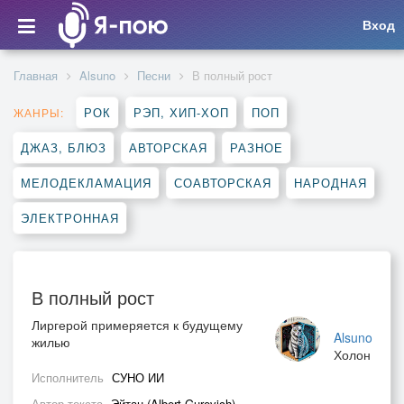
Вход
Главная
Alsuno
Песни
В полный рост
РОК
РЭП, ХИП-ХОП
ПОП
ЖАНРЫ:
ДЖАЗ, БЛЮЗ
АВТОРСКАЯ
РАЗНОЕ
МЕЛОДЕКЛАМАЦИЯ
СОАВТОРСКАЯ
НАРОДНАЯ
ЭЛЕКТРОННАЯ
В полный рост
Лиргерой примеряется к будущему
Alsuno
жилью
Холон
Исполнитель
СУНО ИИ
Автор текста
Эйтан (Albert Gurevich)