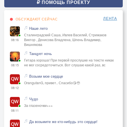
ПОМОЩЬ ПРОЕКТУ
ЛЕНТА
ОБСУЖДАЮТ СЕЙЧАС
Наше лето
Сталинградский Саша, Ивлев Василий, Стрижаков
Виктор , Денисова Владлена, Шпень Владимир,
08:16
Вишнякова
Танцует ночь
Гитара хороша! При первой прослушке на тексте никак
не мог сосредоточиться. Вот слушаю какой раз, вс
08:15
Возьми мое сердце
OrangutanG, привет.. Спасибо😘🥹
08:12
Чудо
За глазеночки+++
08:11
Да возьмите же кто-нибудь это сердце!