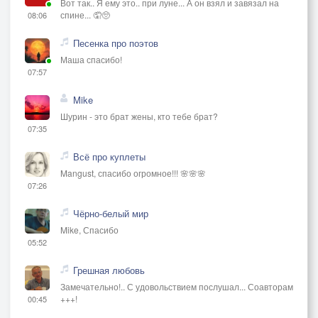
Вот так.. Я ему это.. при луне... А он взял и завязал на
спине... 🤦🥺
08:06
Песенка про поэтов
Маша спасибо!
07:57
Mike
Шурин - это брат жены, кто тебе брат?
07:35
Всё про куплеты
Mangust, спасибо огромное!!! 🌸🌸🌸
07:26
Чёрно-белый мир
Mike, Спасибо
05:52
Грешная любовь
Замечательно!.. С удовольствием послушал... Соавторам
+++!
00:45