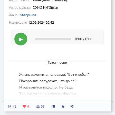
Автор музыки
СУНО ИИ/Эйтан
Жанр
Авторская
Размещено
12.09.2024 20:42
▶
0:00 / 0:00
Текст песни
Жизнь закончится словами: "Вот и всё…"
Похоронят, посудачат, - то да сё...
И разъедутся надолго. Не беда.
Тот, кто умер не скучает. Никогда.
42
Тот, кто умер и другие до него,
4
69
Не боятся, после смерти, ничего.