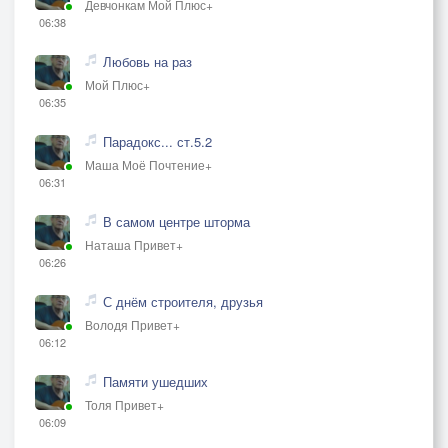
Девчонкам Мой Плюс+
06:38
Любовь на раз
Мой Плюс+
06:35
Парадокс... ст.5.2
Маша Моё Почтение+
06:31
В самом центре шторма
Наташа Привет+
06:26
С днём строителя, друзья
Володя Привет+
06:12
Памяти ушедших
Толя Привет+
06:09