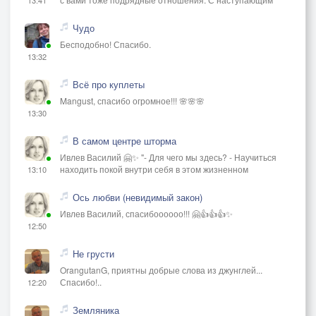
Чудо
Бесподобно! Спасибо.
13:32
Всё про куплеты
Mangust, спасибо огромное!!! 🌸🌸🌸
13:30
В самом центре шторма
Ивлев Василий 🤗✨ "- Для чего мы здесь? - Научиться
находить покой внутри себя в этом жизненном
13:10
Ось любви (невидимый закон)
Ивлев Василий, спасибоооооо!!! 🤗👍👍👍✨
12:50
Не грусти
OrangutanG, приятны добрые слова из джунглей...
Спасибо!..
12:20
Земляника