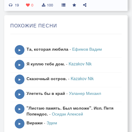
19
Всё мираж в пустом обмане,
0
100
Разума туман,
В мыслей синем океане
ПОХОЖИЕ ПЕСНИ
Волнами дурман.
Разум требует ответы,
Та, которая любила
-
Ефимов Вадим
Поглощая даль,
▶
Океан хранит секреты,
Я куплю тебе дом.
-
Kazakov Nik
Истины хрусталь.
▶
Сказочный остров.
-
Kazakov Nik
Сны ночные, сны слепые,
▶
Чьи-то голоса...
Улететь бы в край
-
Узланер Михаил
Солнца блики золотые
▶
Серебрят глаза
"Листаю память. Был моложе". Исп. Петя
▶
Попендос.
-
Осидак Алексей
На рассвете в небе чистом.
Виражи
-
Эдем
Мысли и мечты,
▶
В светлом омуте волнистом,