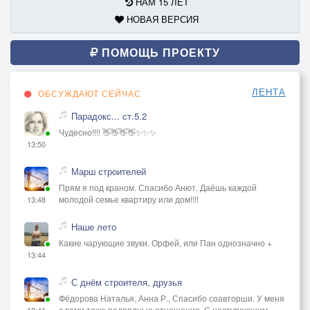
НАМ 15 ЛЕТ
НОВАЯ ВЕРСИЯ
ПОМОЩЬ ПРОЕКТУ
ЛЕНТА
ОБСУЖДАЮТ СЕЙЧАС
Парадокс... ст.5.2
Чудесно!!!! 👋👋👋👋✨✨✨
13:50
Марш строителей
Прям я под краном. Спасибо Анют. Даёшь каждой
молодой семье квартиру или дом!!!!
13:48
Наше лето
Какие чарующие звуки. Орфей, или Пан однозначно +
13:44
С днём строителя, друзья
Фёдорова Наталья, Анна Р., Спасибо соавторши. У меня
с вами тоже подрядные отношения. С наступающим
13:41