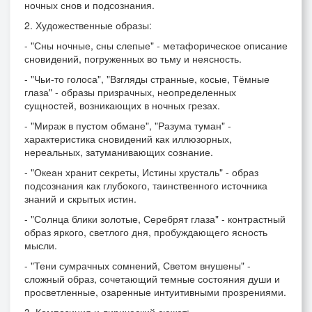
ночных снов и подсознания.
2. Художественные образы:
- "Сны ночные, сны слепые" - метафорическое описание
сновидений, погруженных во тьму и неясность.
- "Чьи-то голоса", "Взгляды странные, косые, Тёмные
глаза" - образы призрачных, неопределенных
сущностей, возникающих в ночных грезах.
- "Мираж в пустом обмане", "Разума туман" -
характеристика сновидений как иллюзорных,
нереальных, затуманивающих сознание.
- "Океан хранит секреты, Истины хрусталь" - образ
подсознания как глубокого, таинственного источника
знаний и скрытых истин.
- "Солнца блики золотые, Серебрят глаза" - контрастный
образ яркого, светлого дня, пробуждающего ясность
мысли.
- "Тени сумрачных сомнений, Светом внушены" -
сложный образ, сочетающий темные состояния души и
просветленные, озаренные интуитивными прозрениями.