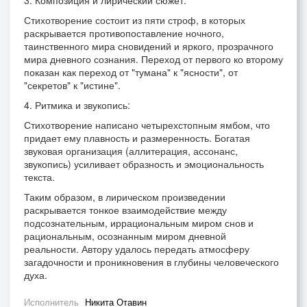
3. Композиция и лирический сюжет:
Стихотворение состоит из пяти строф, в которых
раскрывается противопоставление ночного,
таинственного мира сновидений и яркого, прозрачного
мира дневного сознания. Переход от первого ко второму
показан как переход от "тумана" к "ясности", от
"секретов" к "истине".
4. Ритмика и звукопись:
Стихотворение написано четырехстопным ямбом, что
придает ему плавность и размеренность. Богатая
звуковая организация (аллитерация, ассонанс,
звукопись) усиливает образность и эмоциональность
текста.
Таким образом, в лирическом произведении
раскрывается тонкое взаимодействие между
подсознательным, иррациональным миром снов и
рациональным, осознанным миром дневной
реальности. Автору удалось передать атмосферу
загадочности и проникновения в глубины человеческого
духа.
Исполнитель
Никита Отавин