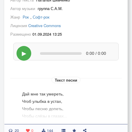
Автор музыки
группа С.А.М.
Жанр
Рок
,
Софт-рок
Лицензия
Creative Commons
Размещено
01.09.2024 13:25
▶
0:00 / 0:00
Текст песни
Дай мне так умереть,
Чтоб улыбка в устах,
Чтобы песню допеть,
Чтобы слёзы в глазах...
Не от боли, от радости
20
Полной, святой,
0
144