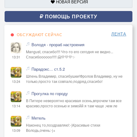
НОВАЯ ВЕРСИЯ
ПОМОЩЬ ПРОЕКТУ
ЛЕНТА
ОБСУЖДАЮТ СЕЙЧАС
Володя - прораб настроения
Mangust, спасибо!!!! Что-то его сегодня не видно...
Спасибоооооо!!!!! 🤗💛💛💛✨
13:31
Парадокс... ст.5.2
Шпень Владимир, спасибушки!Фролов Владимир, ну не
только,просто так совпало,подряд,спасибо!
13:24
Прогулка по городу
В Питере невероятно красивая осень,впрочем там все
красиво,просто осенью и зимойй я там чаще ,чем ле
13:14
Метель
Наконец то,поздравляю!:-)Красивые стихи
Володь,очень:-)+
13:09