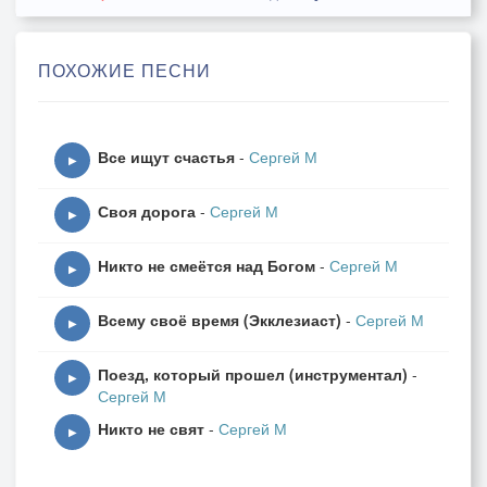
В предвкушеннии вечности
Рядом с Тобой.
ПОХОЖИЕ ПЕСНИ
Я молю,не закрой
Ворота предо мной!
Все ищут счастья
-
Сергей М
Я хочу быть с Тобой!
▶
Я хочу быть с Тобой!
Своя дорога
-
Сергей М
Помоги мне,Благой!
▶
Преступая порог
Никто не смеётся над Богом
-
Сергей М
Найти мир и покой
▶
У сияющих ног..
Всему своё время (Экклезиаст)
-
Сергей М
▶
Дай мне так умереть,
Поезд, который прошел (инструментал)
-
Чтоб не сковывал страх,
▶
Сергей М
Чтобы мир одолеть,
Никто не свят
-
Сергей М
Не хвататься за прах,
▶
Чтобы не тяготило
Мой дух ничего,