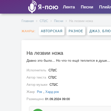
Лента
Песни
Плей
Главная
СП2С
Песни
На лезвии ножа
АВТОРСКАЯ
РАЗНОЕ
ДЖАЗ, БЛЮ
ЖАНРЫ:
На лезвии ножа
Давно это было... Но что-то ещё теплится в душе...
Исполнитель
СП2С
Автор текста
СП2С
Автор музыки
СП2С
Жанр
Рок
,
Хард-рок
Размещено
01.09.2024 09:00