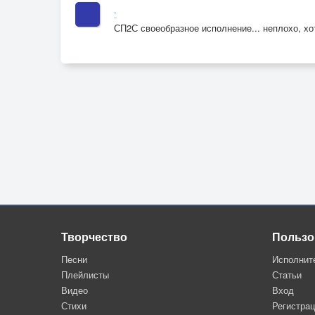
.
СП2С своеобразное исполнение... неплохо, хот
Творчество
Пользо
Песни
Исполнит
Плейлисты
Статьи
Видео
Вход
Стихи
Регистра