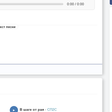
0:00 / 0:00
кст песни
В шаге от рая
-
СП2С
▶