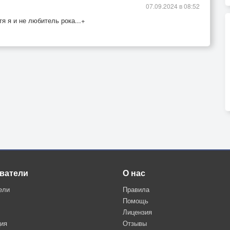
07.09.2024 в 08:52
я я и не любитель рока...+
ватели
О нас
ели
Правила
Помощь
Лицензия
ция
Отзывы