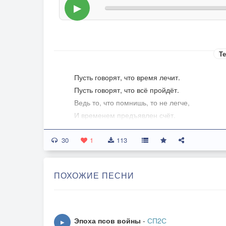
▶
Те
Пусть говорят, что время лечит.
Пусть говорят, что всё пройдёт.
Ведь то, что помнишь, то не легче,
И временем предъявлен счёт.
30
Грязный город, в нём нет спасенья
1
113
В лабиринте улиц, ты – одна.
Напрасно ищешь утешенья,
ПОХОЖИЕ ПЕСНИ
А может в этом и моя вина?
Пр:
Бьётся боль, хрипит взахлёб,
Эпоха псов войны
-
СП2С
▶