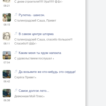
С днем строителя!!!!!! Ура!!!!!!! 😃👍✨
08:21
Рулетка.- шансон.
Сталинградский Саша, Привет
08:15
В самом центре шторма
Сталинградский Саша, спасибо большое!!!
Спасибо!!! 🤗👍✨
08:11
Каким меня ты ядом напоила
С удовольствием послушал +
07:04
Да возьмите же кто-нибудь это сердце!
Серёга Привет+
06:42
Самое долгое лето...
Девчонкам Мой Плюс+
06:38