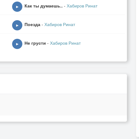
Как ты думаешь..
-
Хабиров Ринат
▶
Поезда
-
Хабиров Ринат
▶
Не грусти
-
Хабиров Ринат
▶