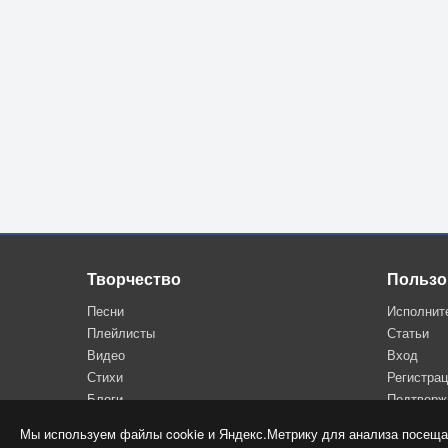
Ты и песчаная буря
В море бушующий вал
Громоотвод от печали и дури
И предпоследний причал
Грозовые раскаты
Свежевыпавший снег
Где ты что ты и как ты
родной человек
Творчество
Пользо
Песни
Исполнит
Плейлисты
Статьи
Видео
Вход
Стихи
Регистра
Блоги
Подтверж
Мы используем файлы cookie и Яндекс.Метрику для анализа посеща