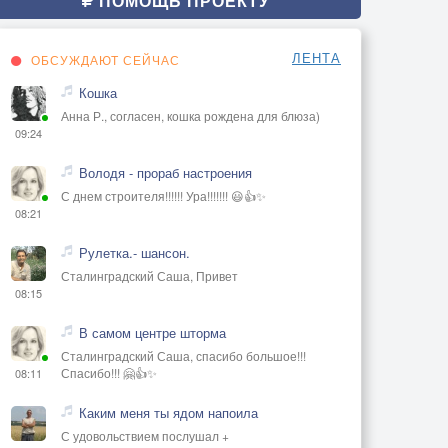
ПОМОЩЬ ПРОЕКТУ
ЛЕНТА
ОБСУЖДАЮТ СЕЙЧАС
Кошка
Анна Р., согласен, кошка рождена для блюза)
09:24
Володя - прораб настроения
С днем строителя!!!!!! Ура!!!!!!! 😃👍✨
08:21
Рулетка.- шансон.
Сталинградский Саша, Привет
08:15
В самом центре шторма
Сталинградский Саша, спасибо большое!!!
Спасибо!!! 🤗👍✨
08:11
Каким меня ты ядом напоила
С удовольствием послушал +