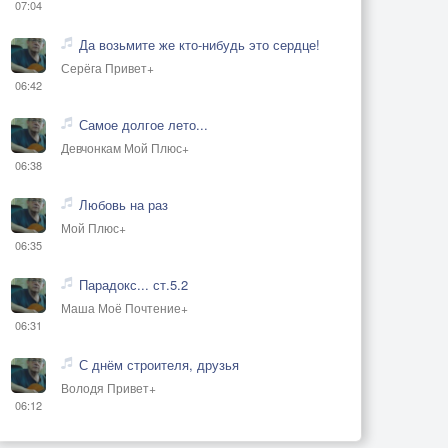
07:04
Да возьмите же кто-нибудь это сердце!
Серёга Привет+
06:42
Самое долгое лето...
Девчонкам Мой Плюс+
06:38
Любовь на раз
Мой Плюс+
06:35
Парадокс... ст.5.2
Маша Моё Почтение+
06:31
С днём строителя, друзья
Володя Привет+
06:12