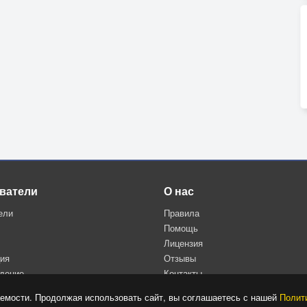
ватели
О нас
ели
Правила
Помощь
Лицензия
ция
Отзывы
дение
Контакты
Политика конфиденциальности
емости. Продолжая использовать сайт, вы соглашаетесь с нашей
Полит