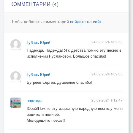
А через год он изменил,
КОММЕНТАРИИ (4)
Забыл и клятву роковую,
Когда другую полюбил.
Чтобы добавить комментарий
войдите на сайт
.
А мне сказал, стыдясь измены:
«Ступай обратно в дом отца.
24.09.2024 в 09:53
Губарь Юрий
Оставь, Мария, мои стены!»
Надежда, Надежда! Я с детства помню эту песню в
И проводил меня с крыльца.
исполнении Руслановой. Большое спасибо!
24.09.2024 в 09:35
Губарь Юрий
Бугреев Сергей, душевное спасибо!
23.09.2024 в 12:47
надежда
Юрий!Помню эту известную народную песню,у меня
родители пели её.
Молодец,что поёшь!!