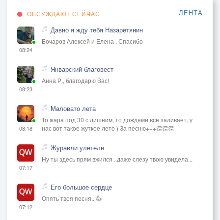
ЛЕНТА
ОБСУЖДАЮТ СЕЙЧАС
Давно я жду тебя Назаретянин
Бочаров Алексей и Елена , Спасибо
08:24
Январский благовест
Анна Р., благодарю Вас!
08:23
Маловато лета
То жара под 30 с лишним, то дождями всё заливает, у
нас вот такое жуткое лето ) За песню+++👏👏👏
08:18
Журавли улетели
Ну ты здесь прям вжился ..даже слезу твою увидела...
07:17
Его большое сердце
Опять твоя песня.. 👍
07:12