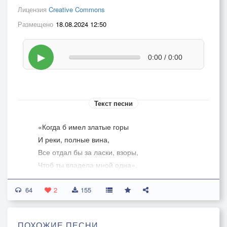
Лицензия
Creative Commons
Размещено
18.08.2024 12:50
▶
0:00 / 0:00
Текст песни
«Когда б имел златые горы
И реки, полные вина,
Все отдал бы за ласки, взоры,
Чтоб ты владела мной одна».
64
«Не упрекай несправедливо,
2
155
Скажи всю правду ты отцу.
Тогда свободно и счастливо
ПОХОЖИЕ ПЕСНИ