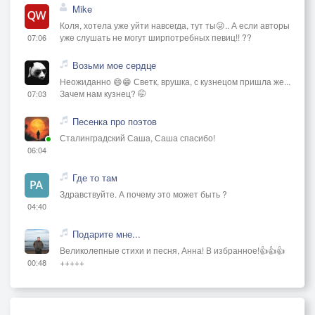
Mike
Коля, хотела уже уйти навсегда, тут ты😜.. А если авторы
уже слушать не могут ширпотребных певиц!! ??
07:06
Возьми мое сердце
Неожиданно 😄😁 Светк, врушка, с кузнецом пришла же...
Зачем нам кузнец? 🤭
07:03
Песенка про поэтов
Сталинградский Саша, Саша спасибо!
06:04
Где то там
Здравствуйте. А почему это может быть ?
04:40
Подарите мне...
Великолепные стихи и песня, Анна! В избранное!👍👍👍
+++++
00:48