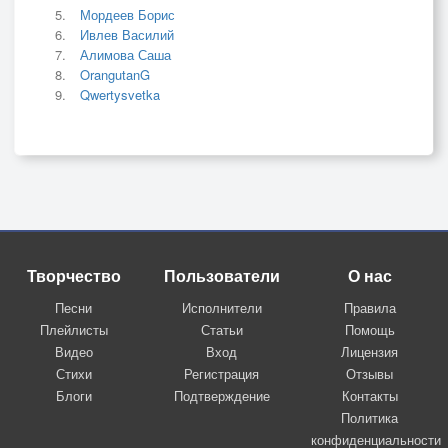
Мордеев Борис
Ивлев Василий
Алимова Саша
OrangutanG
Qwertysvetka
Творчество
Пользователи
О нас
Песни
Исполнители
Правила
Плейлисты
Статьи
Помощь
Видео
Вход
Лицензия
Стихи
Регистрация
Отзывы
Блоги
Подтверждение
Контакты
Политика
конфиденциальности