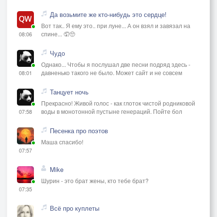
Да возьмите же кто-нибудь это сердце!
Вот так.. Я ему это.. при луне... А он взял и завязал на
спине... 🤦🥺
08:06
Чудо
Однако... Чтобы я послушал две песни подряд здесь -
давненько такого не было. Может сайт и не совсем
08:01
Танцует ночь
Прекрасно! Живой голос - как глоток чистой родниковой
воды в монотонной пустыне генераций. Пойте бол
07:58
Песенка про поэтов
Маша спасибо!
07:57
Mike
Шурин - это брат жены, кто тебе брат?
07:35
Всё про куплеты