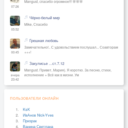
Mangust, спасибо огромное!!! 🌸🌸🌸
07:26
Чёрно-белый мир
Mike, Спасибо
05:52
Грешная любовь
Замечательно!.. С удовольствием послушал... Соавторам
+++!
00:45
Закулисье ...ст.7.12
Mangust. Привет, Мария). Я коротко. За песню, стихи,
исполнение + Всё как в жизни. Ум
вчера
23:42
ПОЛЬЗОВАТЕЛИ ОНЛАЙН
KsK
ИвАнов Nick-Yves
Призрак
Ванина Светлана