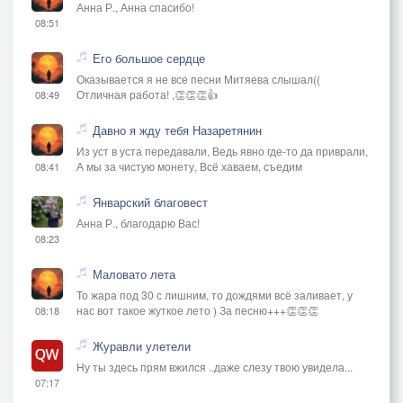
Анна Р., Анна спасибо!
08:51
Его большое сердце
Оказывается я не все песни Митяева слышал((
Отличная работа! ,👏👏👏👍
08:49
Давно я жду тебя Назаретянин
Из уст в уста передавали, Ведь явно где-то да приврали,
А мы за чистую монету, Всё хаваем, съедим
08:41
Январский благовест
Анна Р., благодарю Вас!
08:23
Маловато лета
То жара под 30 с лишним, то дождями всё заливает, у
нас вот такое жуткое лето ) За песню+++👏👏👏
08:18
Журавли улетели
Ну ты здесь прям вжился ..даже слезу твою увидела...
07:17