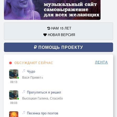
И озверешвей голодной
Оголтелой толпе
Я не могу предоставить
Однозначный ответ
НАМ 15 ЛЕТ
Хитин набросив на кожу
НОВАЯ ВЕРСИЯ
В массы я поползу
Вместе со всеми без толку
ПОМОЩЬ ПРОЕКТУ
Сотрясать пустоту
ЛЕНТА
ОБСУЖДАЮТ СЕЙЧАС
Чудо
Вася Привет+
09:13
Прогуляться я решил
Высоцкая Галина, Спасибо
09:03
Песенка про поэтов