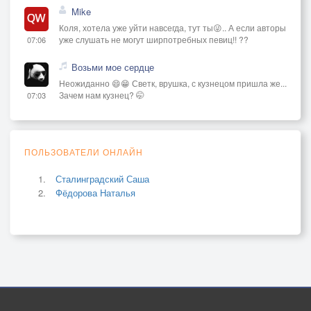
Mike
Коля, хотела уже уйти навсегда, тут ты😜.. А если авторы
уже слушать не могут ширпотребных певиц!! ??
07:06
Возьми мое сердце
Неожиданно 😄😁 Светк, врушка, с кузнецом пришла же...
Зачем нам кузнец? 🤭
07:03
ПОЛЬЗОВАТЕЛИ ОНЛАЙН
Сталинградский Саша
Фёдорова Наталья