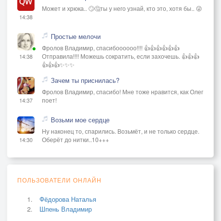
Может и хрюка.. 🙄🤔ты у него узнай, кто это, хотя бы.. 😜
14:38
Простые мелочи
Фролов Владимир, спасибоооооо!!!! 👍👍👍👍👍👍
Отправила!!!! Можешь сократить, если захочешь. 👍👍👍
14:38
👍👍👍✨✨✨
Зачем ты приснилась?
Фролов Владимир, спасибо! Мне тоже нравится, как Олег
поет!
14:37
Возьми мое сердце
Ну наконец то, спарились. Возьмёт, и не только сердце.
Оберёт до нитки..10+++
14:30
ПОЛЬЗОВАТЕЛИ ОНЛАЙН
Фёдорова Наталья
Шпень Владимир