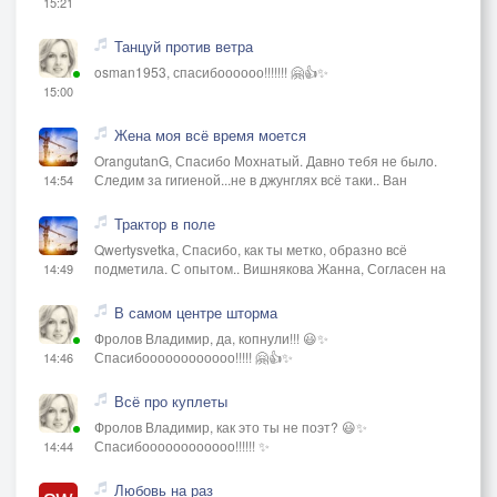
15:21
Танцуй против ветра
osman1953, спасибоооооо!!!!!!! 🤗👍✨
15:00
Жена моя всё время моется
OrangutanG, Спасибо Мохнатый. Давно тебя не было.
Следим за гигиеной...не в джунглях всё таки.. Ван
14:54
Трактор в поле
Qwertysvetka, Спасибо, как ты метко, образно всё
подметила. С опытом.. Вишнякова Жанна, Согласен на
14:49
В самом центре шторма
Фролов Владимир, да, копнули!!! 😃✨
Спасибоооооооооооо!!!!! 🤗👍✨
14:46
Всё про куплеты
Фролов Владимир, как это ты не поэт? 😃✨
Спасибоооооооооооо!!!!!! ✨
14:44
Любовь на раз