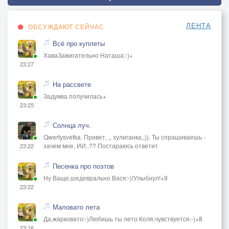
ЛЕНТА
ОБСУЖДАЮТ СЕЙЧАС
Всё про куплеты
ХаваЗажигательно Наташа:-)+
23:27
На рассвете
Задумка получилась+
23:25
Солнца луч.
Qwertysvetka. Привет, ,, хулиганка,,)). Ты спрашиваешь -
зачем мне, ИИ..?? Постараюсь ответит
23:22
Песенка про поэтов
Ну Ваще,шедеврально Вася:-)!Улыбнул!+9
23:22
Маловато лета
Да,жарковато:-)Любишь ты лето Коля,чувствуется:-)+8
23:16