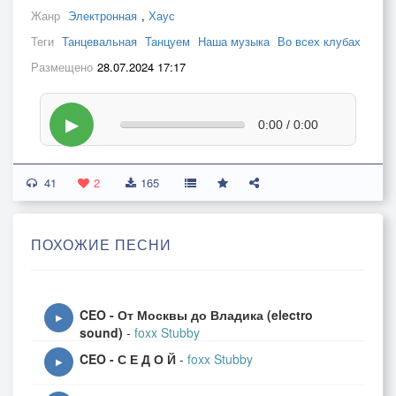
Жанр
Электронная
,
Хаус
Теги
Танцевальная
Танцуем
Наша музыка
Во всех клубах
Размещено
28.07.2024 17:17
▶
0:00 / 0:00
41
2
165
ПОХОЖИЕ ПЕСНИ
CEO - От Москвы до Владика (electro
▶
sound)
-
foxx Stubby
CEO - С Е Д О Й
-
foxx Stubby
▶