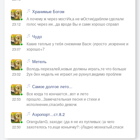
Хранимые Богом
А почему ж через мостИк,а не мОстик)даблом сделали
голос через ии...да вроде Вы и сами хорошо справл
23:12
Чудо
Какие теплые у тебя снежинки Вася:-)просто ,искренне и
хорошо+7
23:07
Метель
Володь перезалей,новые должны играть,те что больше
2ух-3ех недель не играют,не рухнул,видимо проблем
23:02
Самое долгое лето...
Все когда то кончается...вот и лето
прошло...Замечательная песня и стихи и
22:53
исполнение,спасибо девочк
Аэропорт...ст.8.2
OrangutanG, заходи:-)да я не из пугливых:-)а чего
захотелось то,еще коньячку?:-)Ладно мохнатый,спаси
22:50