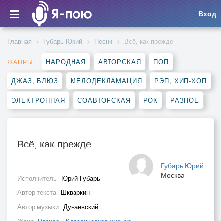
Вход
Главная
Губарь Юрий
Песни
Всё, как прежде
НАРОДНАЯ
АВТОРСКАЯ
ПОП
ЖАНРЫ:
ДЖАЗ, БЛЮЗ
МЕЛОДЕКЛАМАЦИЯ
РЭП, ХИП-ХОП
ЭЛЕКТРОННАЯ
СОАВТОРСКАЯ
РОК
РАЗНОЕ
Всё, как прежде
Губарь Юрий
Москва
Исполнитель
Юрий Губарь
Автор текста
Шкваркин
Автор музыки
Дунаевский
Жанр
Разное
,
Классическая музыка