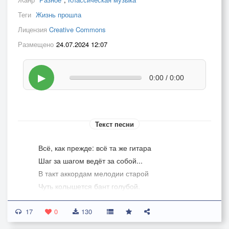
Теги
Жизнь прошла
Лицензия
Creative Commons
Размещено
24.07.2024 12:07
▶
0:00 / 0:00
Текст песни
Всё, как прежде: всё та же гитара
Шаг за шагом ведёт за собой...
В такт аккордам мелодии старой
Чуть колышется бант голубой.
17
Всё как прежде, но только седеет,
0
130
Серебрится моя голова,