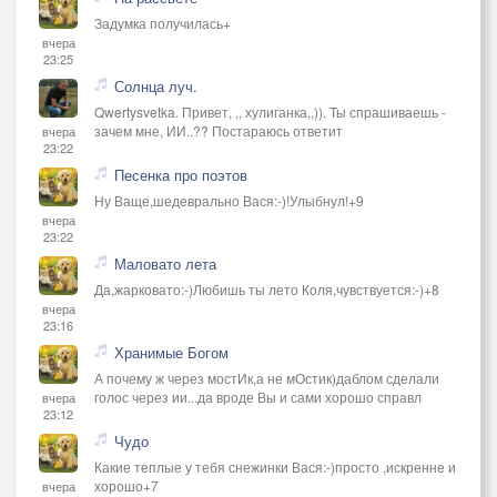
Задумка получилась+
вчера
23:25
Солнца луч.
Qwertysvetka. Привет, ,, хулиганка,,)). Ты спрашиваешь -
зачем мне, ИИ..?? Постараюсь ответит
вчера
23:22
Песенка про поэтов
Ну Ваще,шедеврально Вася:-)!Улыбнул!+9
вчера
23:22
Маловато лета
Да,жарковато:-)Любишь ты лето Коля,чувствуется:-)+8
вчера
23:16
Хранимые Богом
А почему ж через мостИк,а не мОстик)даблом сделали
голос через ии...да вроде Вы и сами хорошо справл
вчера
23:12
Чудо
Какие теплые у тебя снежинки Вася:-)просто ,искренне и
хорошо+7
вчера