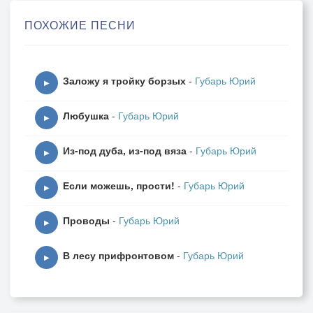
Да вот голос дрожащий не смеет
ПОХОЖИЕ ПЕСНИ
Нанизать на аккорды слова.
С этой жалобной старой гитарой
Заложу я тройку борзых
-
Губарь Юрий
Я смеялся, и плакал, и пел.
▶
И за шумной, за струнной забавой
Любушка
-
Губарь Юрий
Оглянуться на жизнь не успел.
▶
Из-под дуба, из-под вяза
-
Губарь Юрий
А теперь даже песен не стало,
▶
Жизнь прошла, обошла стороной,
Если можешь, прости!
-
Губарь Юрий
И осталась вот эта гитара
▶
Долгим вечером плакать со мной!
Проводы
-
Губарь Юрий
▶
В лесу прифронтовом
-
Губарь Юрий
▶