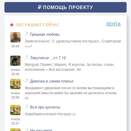
ПОМОЩЬ ПРОЕКТУ
ЛЕНТА
ОБСУЖДАЮТ СЕЙЧАС
Грешная любовь
Замечательно!.. С удовольствием послушал... Соавторам
+++!
00:45
Закулисье ...ст.7.12
Mangust. Привет, Мария). Я коротко. За песню, стихи,
исполнение + Всё как в жизни. Ум
вчера
23:42
Девочка в синем платье
Фундамент-дворовая песня со всеми вытекающими в
хорошем смысле,какие бы аранжи не делались основа
вчера
23:36
ос
Всё про куплеты
ХаваЗажигательно Наташа:-)+
вчера
23:27
На рассвете