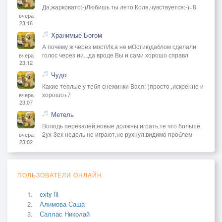
Да,жарковато:-)Любишь ты лето Коля,чувствуется:-)+8
вчера
23:16
Хранимые Богом
А почему ж через мостИк,а не мОстик)даблом сделали
голос через ии...да вроде Вы и сами хорошо справл
вчера
23:12
Чудо
Какие теплые у тебя снежинки Вася:-)просто ,искренне и
хорошо+7
вчера
23:07
Метель
Володь перезалей,новые должны играть,те что больше
2ух-3ех недель не играют,не рухнул,видимо проблем
вчера
23:02
ПОЛЬЗОВАТЕЛИ ОНЛАЙН
exty lil
Алимова Саша
Саллас Николай