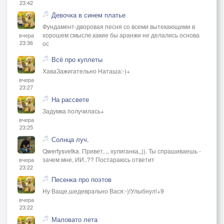
23:42
Девочка в синем платье
Фундамент-дворовая песня со всеми вытекающими в
хорошем смысле,какие бы аранжи не делались основа
вчера
23:36
ос
Всё про куплеты
ХаваЗажигательно Наташа:-)+
вчера
23:27
На рассвете
Задумка получилась+
вчера
23:25
Солнца луч.
Qwertysvetka. Привет, ,, хулиганка,,)). Ты спрашиваешь -
зачем мне, ИИ..?? Постараюсь ответит
вчера
23:22
Песенка про поэтов
Ну Ваще,шедеврально Вася:-)!Улыбнул!+9
вчера
23:22
Маловато лета