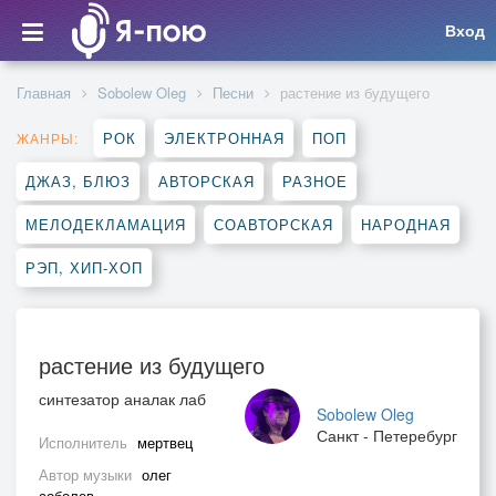
Вход
Главная
Sobolew Oleg
Песни
растение из будущего
РОК
ЭЛЕКТРОННАЯ
ПОП
ЖАНРЫ:
ДЖАЗ, БЛЮЗ
АВТОРСКАЯ
РАЗНОЕ
МЕЛОДЕКЛАМАЦИЯ
СОАВТОРСКАЯ
НАРОДНАЯ
РЭП, ХИП-ХОП
растение из будущего
синтезатор аналак лаб
Sobolew Oleg
Санкт - Петеребург
Исполнитель
мертвец
Автор музыки
олег
соболев