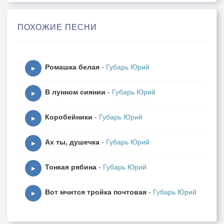
Где эта барышня, что я влюблён,
Вот эта улица, вот этот дом,
ПОХОЖИЕ ПЕСНИ
Вот эта барышня, что я влюблён.
Крутится, вертится шар голубой,
Ромашка белая
-
Губарь Юрий
Крутится, вертится над головой,
▶
Крутится, вертится, хочет упасть,
В лунном сиянии
-
Губарь Юрий
Кавалер барышню хочет украсть.
▶
Коробейники
-
Губарь Юрий
▶
Ах ты, душечка
-
Губарь Юрий
▶
Тонкая рябина
-
Губарь Юрий
▶
Вот мчится тройка почтовая
-
Губарь Юрий
▶