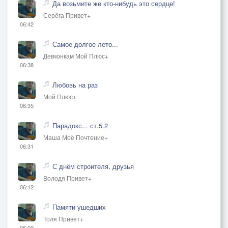
Да возьмите же кто-нибудь это сердце!
Серёга Привет+
06:42
Самое долгое лето...
Девчонкам Мой Плюс+
06:38
Любовь на раз
Мой Плюс+
06:35
Парадокс... ст.5.2
Маша Моё Почтение+
06:31
С днём строителя, друзья
Володя Привет+
06:12
Памяти ушедших
Толя Привет+
06:09