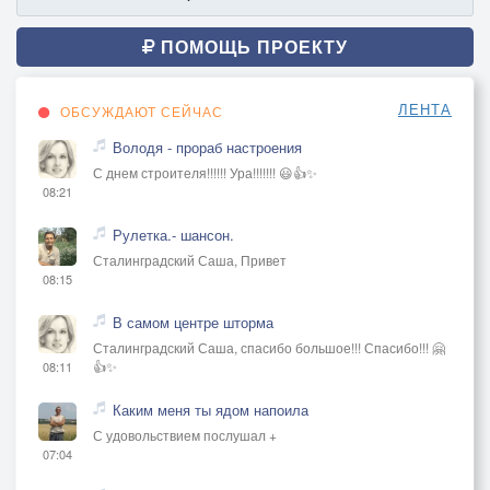
ПОМОЩЬ ПРОЕКТУ
ЛЕНТА
ОБСУЖДАЮТ СЕЙЧАС
Володя - прораб настроения
С днем строителя!!!!!! Ура!!!!!!! 😃👍✨
08:21
Рулетка.- шансон.
Сталинградский Саша, Привет
08:15
В самом центре шторма
Сталинградский Саша, спасибо большое!!! Спасибо!!! 🤗
👍✨
08:11
Каким меня ты ядом напоила
С удовольствием послушал +
07:04