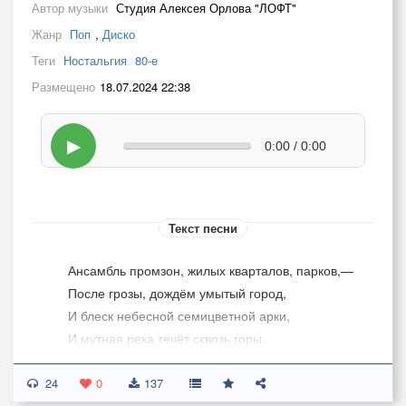
Автор музыки
Студия Алексея Орлова "ЛОФТ"
Жанр
Поп
,
Диско
Теги
Ностальгия
80-е
Размещено
18.07.2024 22:38
▶
0:00 / 0:00
Текст песни
Ансамбль промзон, жилых кварталов, парков,—
После грозы, дождём умытый город,
И блеск небесной семицветной арки,
И мутная река течёт сквозь горы.
.
24
Подъёмы, спуски, плавные проспекты,
0
137