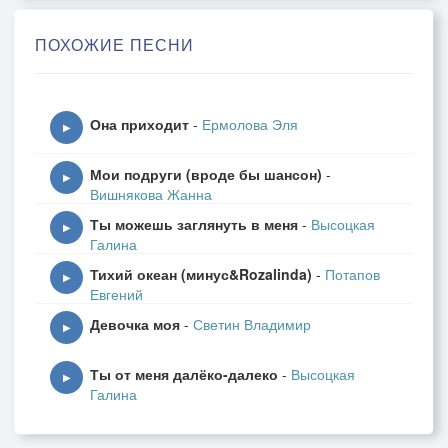
С асфальта мокрого прозрачный пар струится,
Приходит праздник благодатным летом,—
ПОХОЖИЕ ПЕСНИ
Олимпиада открывается в столице.
.
Эти горы высоки,
Она приходит
-
Ермолова Эля
Очень, очень, высоки,
▶
Пики в ледяной глазури, —
Мои подруги (вроде бы шансон)
-
Перевалы нелегки.
▶
Вишнякова Жанна
.
Ты можешь заглянуть в меня
-
Высоцкая
Этот город далеко,
▶
Галина
Словно космос далеко,
Тихий океан (минус&Rozalinda)
-
Потапов
Далеко, далеко,
▶
Евгений
Да, да, да, да, да, —
Девочка моя
-
Светин Владимир
.
▶
Стоит зелёным облаком живым,
Ты от меня далёко-далеко
-
Высоцкая
В ветвистой кроне тополь у балкона,
▶
Галина
Мы с одноклассником о диско говорим,
Поёт Лиз Митчелл из магнитофона.