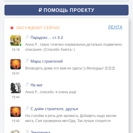
В глазах у мамы отражается лучистых,
А ветер странствий географию листает.
ПОМОЩЬ ПРОЕКТУ
.
Природа, люди, песня и стихия,—Так вшестером
ЛЕНТА
ОБСУЖДАЮТ СЕЙЧАС
мы вместе оказались…
Парадокс... ст.5.2
…Давно те годы счастья дорогие,
Анна Р., такое точечно нормальное,детально подмечено
В минувшем безвозвратно потерялись.
описание:-)Спасибо Анюта:-)
16:18
.
Детство, школа, дружный класс, —
Марш строителей
(Но каникулы сейчас,) —
Возводить дома это вам не здесь! )) Молодцы! 👏👏👏
16:01
Впечатлений красота,
Достижимая мечта,—
На миг
.
Анна Р., спасибо, я очень рад!
15:44
Как всё это далеко,
Бесконечно далеко,
С днём строителя, друзья
Дальше, чем Вселенной край, —
На стройке в речь для аромата, Добавить надо каплю
Только ты не забывай.
мата, Сия проверена метОда, Так лучше спорится
15:42
Земляника