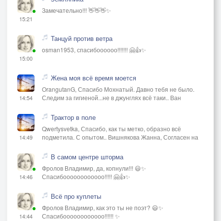
Замечательно!!! 👋👋👋✨
15:21
Танцуй против ветра
osman1953, спасибоооооо!!!!!!! 🤗👍✨
15:00
Жена моя всё время моется
OrangutanG, Спасибо Мохнатый. Давно тебя не было.
Следим за гигиеной...не в джунглях всё таки.. Ван
14:54
Трактор в поле
Qwertysvetka, Спасибо, как ты метко, образно всё
подметила. С опытом.. Вишнякова Жанна, Согласен на
14:49
В самом центре шторма
Фролов Владимир, да, копнули!!! 😃✨
Спасибоооооооооооо!!!!! 🤗👍✨
14:46
Всё про куплеты
Фролов Владимир, как это ты не поэт? 😃✨
Спасибоооооооооооо!!!!!! ✨
14:44