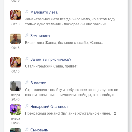
00:19
Маловато лета
Замечательно! Лета всегда было мало, но в этом году
только одно желание - поскорее бы оно закончи
00:18
Земляника
Вишнякова Жанна, большое спасибо, Жанна..
00:18
Зачем ты приснилась?
Сталинградский Саша, привет!
00:16
В клетке
Стремлению к полёту и небу, скорее ассоциируется не
совсем с земным пониманием свободы, а со свободо
вчера
20:46
Январский благовест
Прекрасный романс! Звучание хрустально-зимнее. +2
вчера
20:36
Сыновьям