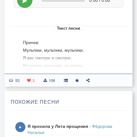
▶
0:00 / 0:00
Текст песни
Припев:
Мультики, мультики, мультики,
Я вас смотрю и смотрю.
Мультики, мультики, мультики,
С детством своим я парю.
53
3
106
Вот Розовая пантера
ПОХОЖИЕ ПЕСНИ
Шагает наугад.
И музыка смешная.
Ей каждый всегда рад.
Я просила у Лета прощения
-
Фёдорова
И музыка смешная.
▶
Наталья
Ей каждый всегда рад.