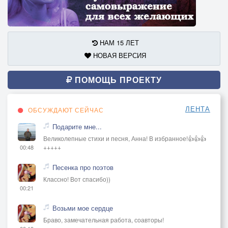
Мультики, мультики, мультики,
Я вас смотрю и смотрю.
Мультики, мультики, мультики,
НАМ 15 ЛЕТ
С детством своим я парю.
НОВАЯ ВЕРСИЯ
ПОМОЩЬ ПРОЕКТУ
ЛЕНТА
ОБСУЖДАЮТ СЕЙЧАС
Подарите мне...
Великолепные стихи и песня, Анна! В избранное!👍👍👍
+++++
00:48
Песенка про поэтов
Классно! Вот спасибо))
00:21
Возьми мое сердце
Браво, замечательная работа, соавторы!