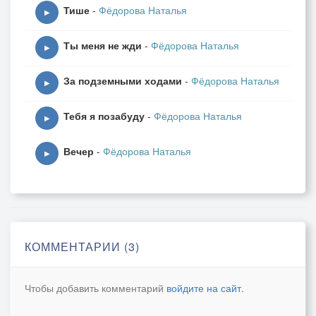
Тише
-
Фёдорова Наталья
▶
Ты меня не жди
-
Фёдорова Наталья
Мультики, мультики, мультики,
▶
Я вас смотрю и смотрю.
За подземными ходами
-
Фёдорова Наталья
Мультики, мультики, мультики,
▶
С детством своим я парю.
Тебя я позабуду
-
Фёдорова Наталья
▶
Вечер
-
Фёдорова Наталья
А вот весёлый Львёнок
▶
На солнышке лежит.
Мы знаем всё с пелёнок
О чём он говорит.
Мы знаем всё с пелёнок
О чём он говорит.
КОММЕНТАРИИ (3)
Чтобы добавить комментарий
войдите на сайт
.
Мультики, мультики, мультики,
Я вас смотрю и смотрю .