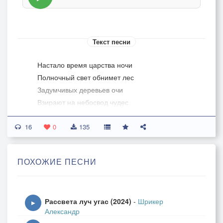
Текст песни
Настало время царства ночи
Полночный свет обнимет лес
Задумчивых деревьев очи
Взирают на небосвод чудес
16
Мириады звезд, небесное сияние
0
135
В лесной глуши – симфония цикад
Лазурного простора обаяние
ПОХОЖИЕ ПЕСНИ
Дыхание ветра, вновь листопад
Пляска теней ночного мира
Рассвета луч угас (2024)
-
Шрикер
Ночь ясна и молчалива
▶
Александр
Месяц-серп наблюдает с высоты