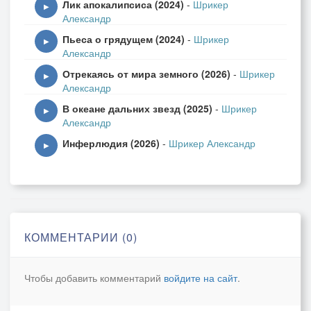
Лик апокалипсиса (2024)
-
Шрикер
За пеленою сонной мглы
▶
Александр
Пьеса о грядущем (2024)
-
Шрикер
Тихая ночь, обет молчания
▶
Александр
Объятия сумрака – чудный покой
Отрекаясь от мира земного (2026)
-
Шрикер
Ярких звезд вдали сияние
▶
Александр
Млечный путь поведет за собой
В океане дальних звезд (2025)
-
Шрикер
▶
Александр
(А. Шрикер… 22.07.2016)
Инферлюдия (2026)
-
Шрикер Александр
▶
КОММЕНТАРИИ (0)
Чтобы добавить комментарий
войдите на сайт
.