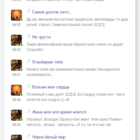
Самое долгое лето...
Да уж, мельник без устали трудиться, миллиарды то душ
успей, слепи ) Замечательная песня! 👏👏👏
08:52
Не грусти
Такие философские вещи Орангутангу очень по душе!
Спасибо!
08:52
Я выбираю тебя
Ничего себе как привлекательно резво! Заслушался,
залюбовался...
08:47
Возьми мое сердце
Отличный у вас дуэт! 👏👏👏 👍 Сердцу покоя нет, так и
хочется его отдать )) +8
08:38
Жена моя всё время моется
Улыбнул, Володя) Орангутанг жмет тебе руку! Помни -
чистота , лучше - грязноты...И то, за что нас лю
08:35
Чёрно-белый мир