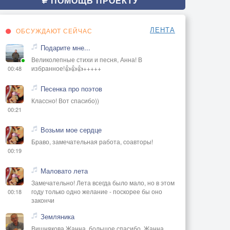
ПОМОЩЬ ПРОЕКТУ
ЛЕНТА
ОБСУЖДАЮТ СЕЙЧАС
Подарите мне...
Великолепные стихи и песня, Анна! В
избранное!👍👍👍+++++
00:48
Песенка про поэтов
Классно! Вот спасибо))
00:21
Возьми мое сердце
Браво, замечательная работа, соавторы!
00:19
Маловато лета
Замечательно! Лета всегда было мало, но в этом
году только одно желание - поскорее бы оно
00:18
закончи
Земляника
Вишнякова Жанна, большое спасибо, Жанна..