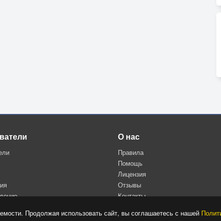
ватели
О нас
ели
Правила
Помощь
Лицензия
ция
Отзывы
дение
Контакты
Политика конфиденциальности
емости. Продолжая использовать сайт, вы соглашаетесь с нашей
Полит