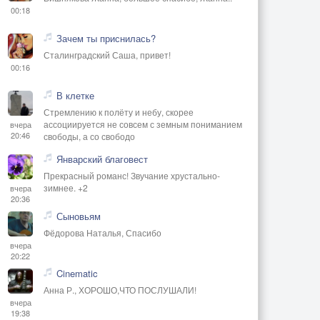
00:18
Зачем ты приснилась?
Сталинградский Саша, привет!
00:16
В клетке
Стремлению к полёту и небу, скорее
ассоциируется не совсем с земным пониманием
вчера
20:46
свободы, а со свободо
Январский благовест
Прекрасный романс! Звучание хрустально-
зимнее. +2
вчера
20:36
Сыновьям
Фёдорова Наталья, Спасибо
вчера
20:22
Cinematic
Анна Р., ХОРОШО,ЧТО ПОСЛУШАЛИ!
вчера
19:38