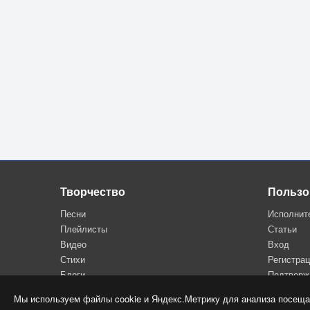
Творчество
Пользо
Песни
Исполнит
Плейлисты
Статьи
Видео
Вход
Стихи
Регистра
Блоги
Подтверж
Мы используем файлы cookie и Яндекс.Метрику для анализа посеща