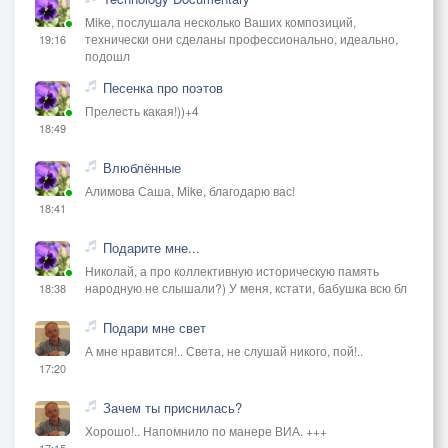
Mike, послушала несколько Ваших композиций,
технически они сделаны профессионально, идеально,
19:16
подошл
Песенка про поэтов
Прелесть какая!))+4
18:49
Влюблённые
Алимова Саша, Mike, благодарю вас!
18:41
Подарите мне...
Николай, а про коллективную историческую память
народную не слышали?) У меня, кстати, бабушка всю бл
18:38
Подари мне свет
А мне нравится!.. Света, не слушай никого, пой!..
17:20
Зачем ты приснилась?
Хорошо!.. Напомнило по манере ВИА. +++
17:15