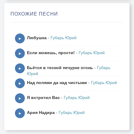
Я не сержусь, хоть больно ноет грудь,
ПОХОЖИЕ ПЕСНИ
Я видел раз во сне,
Что мрак и ночь на сердце у тебя.
И видел я как змеи вились в нём -
Любушка
-
Губарь Юрий
О, сколько мук в сердечке молодом.
▶
Я не сержусь, я не сержусь.
Если можешь, прости!
-
Губарь Юрий
▶
Бьётся в тесной печурке огонь
-
Губарь
https://pesni.guru
▶
Юрий
Над полями да над чистыми
-
Губарь Юрий
▶
Я встретил Вас
-
Губарь Юрий
▶
Ария Надира
-
Губарь Юрий
▶