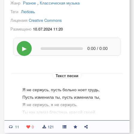
Жанр
Разное
,
Классическая музыка
Теги
Любовь
Лицензия
Creative Commons
Размещено
10.07.2024 11:20
▶
0:00 / 0:00
Текст песни
Я не сержусь, пусть больно ноет грудь,
Пусть изменила ты, пусть изменила ты,
Я не сержусь, я не сержусь.
Ты как алмаз блестишь красой своей,
Но в сердце ночь без звезд и без лучей,
11
Я это знал.
0
121