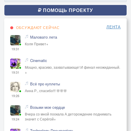
ПОМОЩЬ ПРОЕКТУ
ЛЕНТА
ОБСУЖДАЮТ СЕЙЧАС
Маловато лета
Коля Привет+
19:31
Cinematic
Мощно, красиво, захватывающе! И финал неожиданный.
+
19:31
Всё про куплеты
Анна Р., спасибо!!! 🌸🌸🌸
19:26
Возьми мое сердце
Вчера со мной поокала А деторождение поднимать
значит с Серёгой+
19:24
Technology Documentary