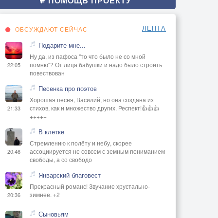
ПОМОЩЬ ПРОЕКТУ
ЛЕНТА
ОБСУЖДАЮТ СЕЙЧАС
Подарите мне...
Ну да, из пафоса "то что было не со мной
помню"? От лица бабушки и надо было строить
22:05
повествован
Песенка про поэтов
Хорошая песня, Василий, но она создана из
стихов, как и множество других. Респект!👍👍👍
21:33
+++++
В клетке
Стремлению к полёту и небу, скорее
ассоциируется не совсем с земным пониманием
20:46
свободы, а со свободо
Январский благовест
Прекрасный романс! Звучание хрустально-
зимнее. +2
20:36
Сыновьям