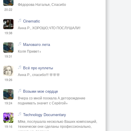
Фёдорова Наталья, Спасибо
20:22
Cinematic
Анна Р., ХОРОШО,ЧТО ПОСЛУШАЛИ!
19:38
Маловато лета
Коля Привет+
19:31
Всё про куплеты
Анна Р., спасибо!!! 🌸🌸🌸
19:26
Возьми мое сердце
Вчера со мной поокала А деторождение
поднимать значит с Серёгой+
19:24
Technology Documentary
Mike, послушала несколько Ваших композиций,
технически они сделаны профессионально,
19:16