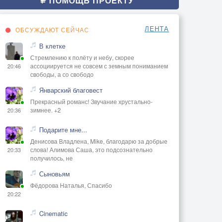
ПОМОЩЬ ПРОЕКТУ
ЛЕНТА
ОБСУЖДАЮТ СЕЙЧАС
В клетке
Стремлению к полёту и небу, скорее
ассоциируется не совсем с земным пониманием
20:46
свободы, а со свободо
Январский благовест
Прекрасный романс! Звучание хрустально-
зимнее. +2
20:36
Подарите мне...
Денисова Владлена, Mike, благодарю за добрые
слова! Алимова Саша, это подсознательно
20:33
получилось, не
Сыновьям
Фёдорова Наталья, Спасибо
20:22
Cinematic