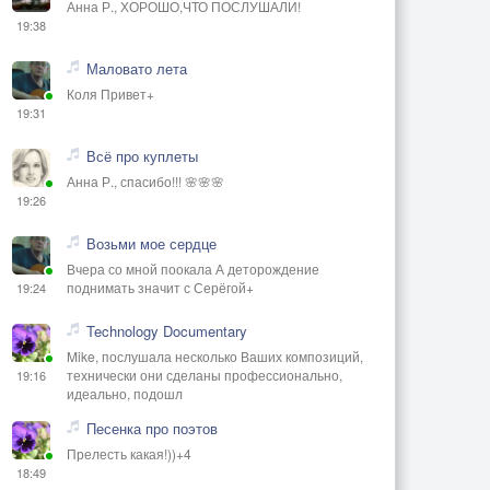
Анна Р., ХОРОШО,ЧТО ПОСЛУШАЛИ!
19:38
Маловато лета
Коля Привет+
19:31
Всё про куплеты
Анна Р., спасибо!!! 🌸🌸🌸
19:26
Возьми мое сердце
Вчера со мной поокала А деторождение
поднимать значит с Серёгой+
19:24
Technology Documentary
Mike, послушала несколько Ваших композиций,
технически они сделаны профессионально,
19:16
идеально, подошл
Песенка про поэтов
Прелесть какая!))+4
18:49