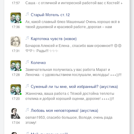
Саша - с отличной и интересной работой вас с Костей! +
17:57
Старый Мотель ст.12
Ах, какой славный блюз Машенька! Очень хорошо всё в
твоей душевной и красивой работе, дорогая – нам
17:36
Картотека чувств (новое)
Бочаров Алексей и Елена , спасибо вам огромное!!! 😍😍
💛💛✨ Рады!!! ✨✨✨
17:31
Колечко
Замечательная получилась у вас работа Марат и
Леночка - с удовольствием послушали, молодцы! +++))!!!
17:28
Суженый ли ты мне, мой избранный? (акустика)
Жанночка, ваша работа с Тёзкой достойна теплоты
отклика и доброй хорошей оценки, дорогие! ++++))!!
17:20
Любовь моя неповторима! (акустика)
osman1953, спасибо большое, Володя, очень рада
этому!
17:04