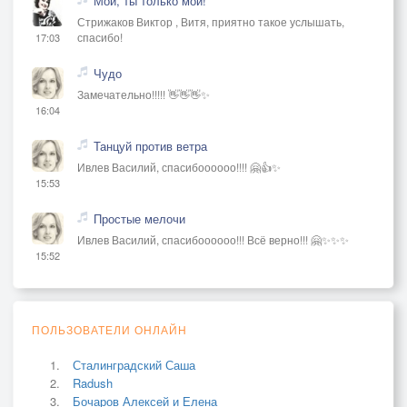
Мой, ты только мой!
Стрижаков Виктор , Витя, приятно такое услышать,
спасибо!
17:03
Чудо
Замечательно!!!!! 👋👋👋✨
16:04
Танцуй против ветра
Ивлев Василий, спасибоооооо!!!! 🤗👍✨
15:53
Простые мелочи
Ивлев Василий, спасибоооооо!!! Всё верно!!! 🤗✨✨✨
15:52
ПОЛЬЗОВАТЕЛИ ОНЛАЙН
Сталинградский Саша
Radush
Бочаров Алексей и Елена