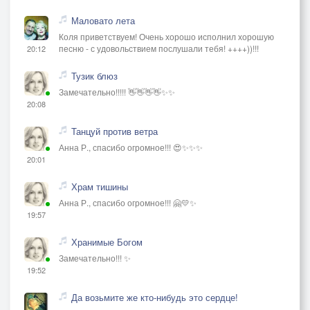
Маловато лета
Коля приветствуем! Очень хорошо исполнил хорошую
песню - с удовольствием послушали тебя! ++++))!!!
20:12
Тузик блюз
Замечательно!!!!! 👋👋👋👋✨✨
20:08
Танцуй против ветра
Анна Р., спасибо огромное!!! 😍✨✨✨
20:01
Храм тишины
Анна Р., спасибо огромное!!! 🤗💛✨
19:57
Хранимые Богом
Замечательно!!! ✨
19:52
Да возьмите же кто-нибудь это сердце!