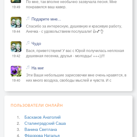
По мне, так вполне необычно зазвучала песня. Мне
понравился ваш кавер.
19:49
Подарите мне...
Спасибо за интересную, душевную и красивую работу,
Анечка - с удовольствием послушали! 👍💕👌
19:44
Чудо
Вася, приветствуем! У вас с Юрой получилась неплохая
душевная песенка, друзья - молодцы! +++))!!!
19:42
На миг
Эти Ваши небольшие зарисовочки мне очень нравятся, в
них много воздуха, свободы мыслей и чувств. И с
19:40
ПОЛЬЗОВАТЕЛИ ОНЛАЙН
Баскаков Анатолий
Сталинградский Саша
Ванина Светлана
Фёдорова Наталья