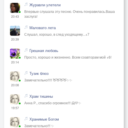
Журавли улетели
Впервые слушала эту песню. Очень понравилась.Ваша
заслуга!
20:43
Маловато лета
Слушал, хорошо, в след уходящему...+7
20:39
Грешная любовь
Просто, хорошо и жизненно. Всем соавторам мой +6!
20:14
Тузик блюз
Замечательно!!!!! 👋👋👋👋✨✨
20:08
Храм тишины
Анна Р., спасибо огромное!!! 🤗💛✨
19:57
Хранимые Богом
Замечательно!!! ✨