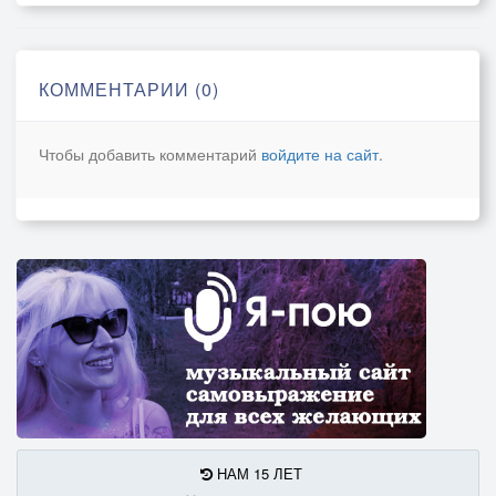
Но тени минут не догнать никогда!
Они улетают, как стаи из птиц!
Оставляя стареющие наши сердца!
КОММЕНТАРИИ (0)
...
Чтобы добавить комментарий
войдите на сайт
.
А время бежит, пролетает, спешит.
Обгоняя секунды, дни и года.
Но циферблат без души не утешит.
Стареющие наши сердца.
НАМ 15 ЛЕТ