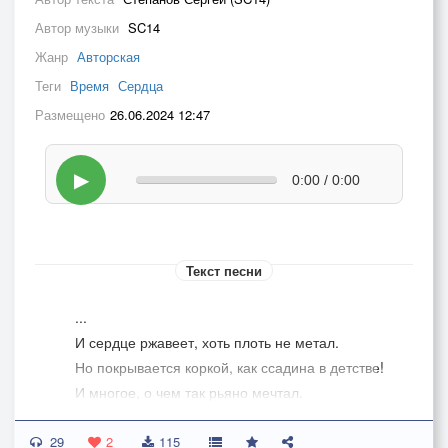
Автор музыки
SC14
Жанр
Авторская
Теги
Время
Сердца
Размещено
26.06.2024 12:47
▶
0:00 / 0:00
Текст песни
...
И сердце ржавеет, хоть плоть не метал.
Но покрывается коркой, как ссадина в детстве!
И многое, о чем так рьяно мечтал.
Кинжалами в спину вонзилось в посредстве.
29
2
115