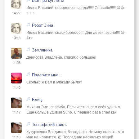
Всё про куплеты
Ивлев Василий, ооооооочень рада!!!!!! Спасибо!!!!!! 😃👍
✨✨✨
14:22
Робот Зина
Ивлев Василий, спасибоооооо!!!! Для детей, верно!!!! 😃
👍✨
13:13
Земляника
Денисова Владлена, спасибо большое!
11:56
Подарите мне...
Сколько ж Вам в блокаду было?
11:40
Блиц.
Михаил Энс , спасибо. Если честно, сам себя удивил.
Ещё больше удивил Suno. С первого раза спел как
11:17
Теософский твист.
Кутурженко Владимир, благодарю. Не могу сказать, что
мне не нравится. ))) Последние несколько вещей
11:13