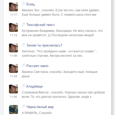
Блиц.
Михаил Энс , спасибо. Если честно, сам себя удивил.
Ещё больше удивил Suno. С первого раза спел как
11:17
Теософский твист.
Кутурженко Владимир, благодарю. Не могу сказать, что
мне не нравится. ))) Последние несколько вещей
11:13
Зачем ты приснилась?
Неплохо. "Что пройдено нами - останется снами," -
зачётные строчки. Автору респект за них.
11:09
Рассвет-закат.
Ванина Светлана, спасибо. Заходите ещё, поющая
душа.
11:03
Кладбище
Стрижаков Виктор , спасибо. Хорошо сказал про добрую
волю. То, что доктор прописал. Здорово, когда з
11:00
Чёрно-белый мир
А РАМИЛЬ, Спасибо