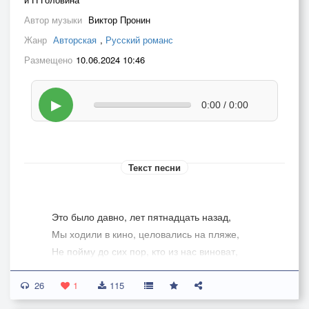
Автор музыки
Виктор Пронин
Жанр
Авторская
,
Русский романс
Размещено
10.06.2024 10:46
▶
0:00 / 0:00
Текст песни
Это было давно, лет пятнадцать назад,
Мы ходили в кино, целовались на пляже,
Не пойму до сих пор, кто из нас виноват,
Не забыть разговор, что случился однажды.
26
Наш курортный роман был на зависть друзьям,
1
115
Что в душе поселили большие сомнения,