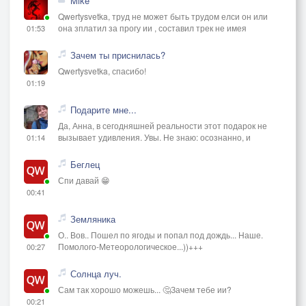
Mike
Qwertysvetka, труд не может быть трудом елси он или
она зплатил за прогу ии , составил трек не имея
01:53
Зачем ты приснилась?
Qwertysvetka, спасибо!
01:19
Подарите мне...
Да, Анна, в сегодняшней реальности этот подарок не
вызывает удивления. Увы. Не знаю: осознанно, и
01:14
Беглец
Спи давай 😁
00:41
Земляника
О.. Вов.. Пошел по ягоды и попал под дождь... Наше.
Помолого-Метеорологическое...))+++
00:27
Солнца луч.
Сам так хорошо можешь... 🤔Зачем тебе ии?
00:21