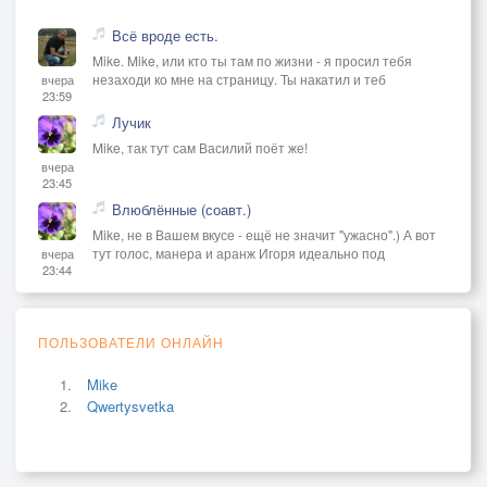
Всё вроде есть.
Mike. Mike, или кто ты там по жизни - я просил тебя
незаходи ко мне на страницу. Ты накатил и теб
вчера
23:59
Лучик
Mike, так тут сам Василий поёт же!
вчера
23:45
Влюблённые (соавт.)
Mike, не в Вашем вкусе - ещё не значит "ужасно".) А вот
тут голос, манера и аранж Игоря идеально под
вчера
23:44
ПОЛЬЗОВАТЕЛИ ОНЛАЙН
Mike
Qwertysvetka