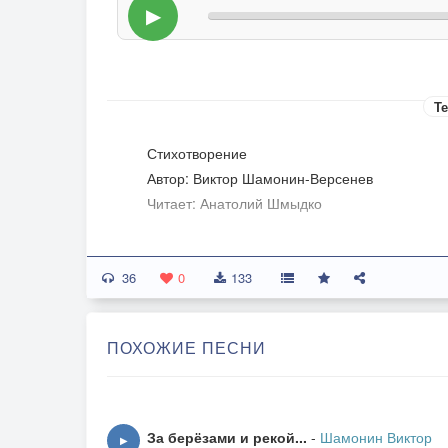
▶
Те
Стихотворение
Автор: Виктор Шамонин-Версенев
Читает: Анатолий Шмыдко
36
0
133
ПОХОЖИЕ ПЕСНИ
За берёзами и рекой...
-
Шамонин Виктор
▶