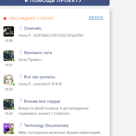
ПОМОЩЬ ПРОЕКТУ
ЛЕНТА
ОБСУЖДАЮТ СЕЙЧАС
Cinematic
Анна Р., ХОРОШО,ЧТО ПОСЛУШАЛИ!
19:38
Маловато лета
Коля Привет+
19:31
Всё про куплеты
Анна Р., спасибо!!! 🌸🌸🌸
19:26
Возьми мое сердце
Вчера со мной поокала А деторождение
поднимать значит с Серёгой+
19:24
Technology Documentary
Mike, послушала несколько Ваших композиций,