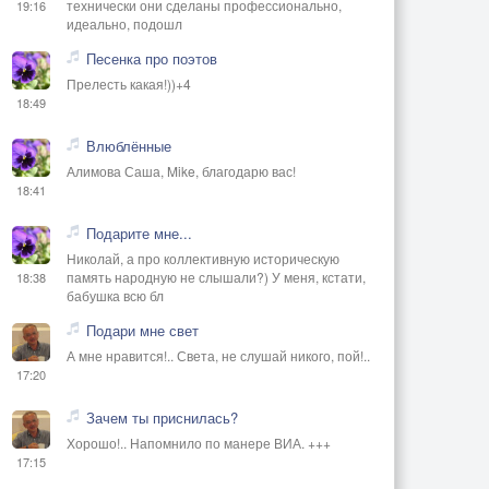
технически они сделаны профессионально,
19:16
идеально, подошл
Песенка про поэтов
Прелесть какая!))+4
18:49
Влюблённые
Алимова Саша, Mike, благодарю вас!
18:41
Подарите мне...
Николай, а про коллективную историческую
память народную не слышали?) У меня, кстати,
18:38
бабушка всю бл
Подари мне свет
А мне нравится!.. Света, не слушай никого, пой!..
17:20
Зачем ты приснилась?
Хорошо!.. Напомнило по манере ВИА. +++
17:15