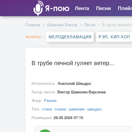
Лента
Песни
Плей
Главная
Шамонин Виктор
Песни
В трубе печной г
МЕЛОДЕКЛАМАЦИЯ
РЭП, ХИП-ХОП
ЖАНРЫ:
В трубе печной гуляет ветер...
Исполнитель
Анатолий Шмыдко
Автор текста
Виктор Шамонин-Версенев
Жанр
Разное
Теги
стихи
сказки
шамонин
шмыдко
Размещено
29.05.2024 07:15