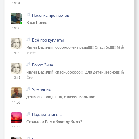
15:34
Песенка про поэтов
Вася Привет+
15:33
Всё про куплеты
Ивлев Василий, ооооооочень рада!!!!!! Спасибо!!!!!! 😃👍
✨✨✨
14:22
Робот Зина
Ивлев Василий, спасибоооооо!!!! Для детей, верно!!!! 😃
👍✨
13:13
Земляника
Денисова Владлена, спасибо большое!
11:56
Подарите мне...
Сколько ж Вам в блокаду было?
11:40