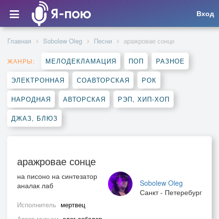
Вход
Главная
Sobolew Oleg
Песни
аражровае сонце
МЕЛОДЕКЛАМАЦИЯ
ПОП
РАЗНОЕ
ЖАНРЫ:
ЭЛЕКТРОННАЯ
СОАВТОРСКАЯ
РОК
НАРОДНАЯ
АВТОРСКАЯ
РЭП, ХИП-ХОП
ДЖАЗ, БЛЮЗ
аражровае сонце
на писоно на синтезатор
Sobolew Oleg
аналак лаб
Санкт - Петеребург
Исполнитель
мертвец
Автор музыки
олег соболев