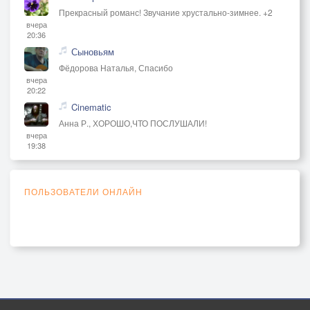
Прекрасный романс! Звучание хрустально-зимнее. +2
вчера
20:36
Сыновьям
Фёдорова Наталья, Спасибо
вчера
20:22
Cinematic
Анна Р., ХОРОШО,ЧТО ПОСЛУШАЛИ!
вчера
19:38
ПОЛЬЗОВАТЕЛИ ОНЛАЙН