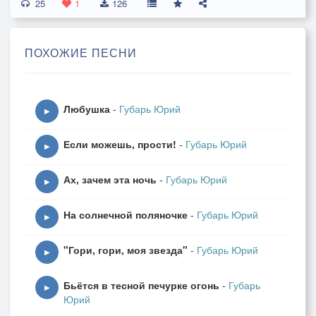
25
Ночью он на зов спешит
1
126
И в окошко ей стучит
Ах, утешь меня мой свет
ПОХОЖИЕ ПЕСНИ
И слышит он в ответ
Обо мне ты не мечтай
Любушка
-
Губарь Юрий
Не сердись и прочь ступай
▶
Не скучай прощай, прощай
Если можешь, прости!
-
Губарь Юрий
И меня, и меня не забывай
▶
Ах, зачем эта ночь
-
Губарь Юрий
Мыслей радужных полна
▶
В высший свет ушла она
На солнечной поляночке
-
Губарь Юрий
Провела не долго там
▶
Возвратилась вновь к стадам
"Гори, гори, моя звезда"
-
Губарь Юрий
▶
В ночь рыбак волов ведет
Бьётся в тесной печурке огонь
-
Губарь
Уж она его зовет
▶
Юрий
Ах, утешь меня мой свет