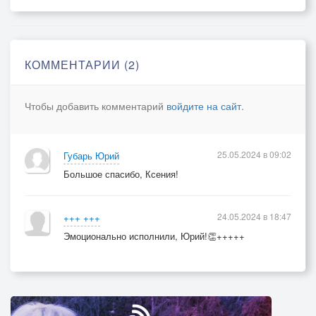
А он поет в ответ
Обо мне ты не мечтай
Не сердись и прочь ступай
КОММЕНТАРИИ (2)
Не скучай прощай, прощай
И меня, и меня не забывай
Чтобы добавить комментарий
войдите на сайт
.
25.05.2024 в 09:02
Губарь Юрий
Большое спасибо, Ксения!
24.05.2024 в 18:47
+++ +++
Эмоционально исполнили, Юрий!👏+++++