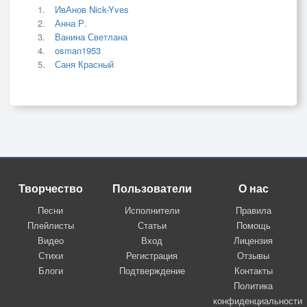
ИвАнов Nick-Yves
Анна Р.
Ванина Светлана
osman1953
Саня Красный
Творчество
Пользователи
О нас
Песни
Исполнители
Правила
Плейлисты
Статьи
Помощь
Видео
Вход
Лицензия
Стихи
Регистрация
Отзывы
Блоги
Подтверждение
Контакты
Политика
конфиденциальности