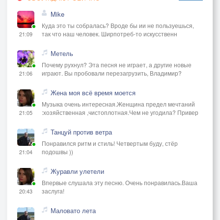
Mike
Куда это ты собралась? Вроде бы ии не пользуешься,
так что наш человек. Ширпотреб-то искусственн
21:09
Метель
Почему рухнул? Эта песня не играет, а другие новые
играют. Вы пробовали перезагрузить, Владимир?
21:06
Жена моя всё время моется
Музыка очень интересная.Женщина предел мечтаний
:хозяйственная ,чистоплотная.Чем не угодила? Привер
21:05
Танцуй против ветра
Понравился ритм и стиль! Четвертым буду, стёр
подошвы ))
21:04
Журавли улетели
Впервые слушала эту песню. Очень понравилась.Ваша
заслуга!
20:43
Маловато лета