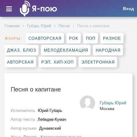
Вход
Главная
Губарь Юрий
Песни
Песня о капитане
СОАВТОРСКАЯ
РОК
ПОП
РАЗНОЕ
ЖАНРЫ:
ДЖАЗ, БЛЮЗ
МЕЛОДЕКЛАМАЦИЯ
НАРОДНАЯ
АВТОРСКАЯ
РЭП, ХИП-ХОП
ЭЛЕКТРОННАЯ
Песня о капитане
Губарь Юрий
Москва
Исполнитель
Юрий Губарь
Автор текста
Лебедев-Кумач
Автор музыки
Дунаевский
Жанр
Разное
,
Классическая музыка