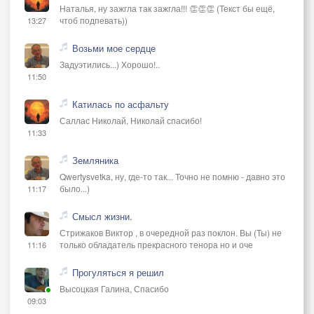
Наталья, ну зажгла так зажгла!!! 👏👏👏 (Текст бы ещё,
чтоб подпевать))
13:27
Возьми мое сердце
Задуэтились...) Хорошо!..
11:50
Катилась по асфальту
Саллас Николай, Николай спасибо!
11:33
Земляника
Qwertysvetka, ну, где-то так... Точно не помню - давно это
было...)
11:17
Смысл жизни.
Стрижаков Виктор , в очередной раз поклон. Вы (Ты) не
только обладатель прекрасного тенора но и оче
11:16
Прогуляться я решил
Высоцкая Галина, Спасибо
09:03