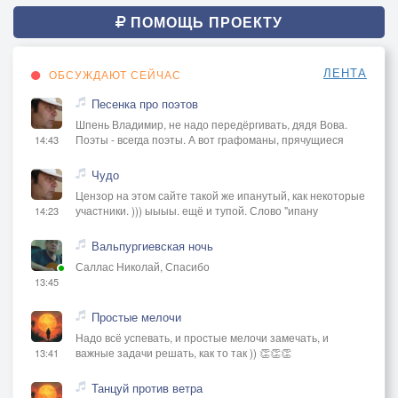
ПОМОЩЬ ПРОЕКТУ
ЛЕНТА
ОБСУЖДАЮТ СЕЙЧАС
Песенка про поэтов
Шпень Владимир, не надо передёргивать, дядя Вова.
Поэты - всегда поэты. А вот графоманы, прячущиеся
14:43
Чудо
Цензор на этом сайте такой же ипанутый, как некоторые
участники. ))) ыыыы. ещё и тупой. Слово "ипану
14:23
Вальпургиевская ночь
Саллас Николай, Спасибо
13:45
Простые мелочи
Надо всё успевать, и простые мелочи замечать, и
важные задачи решать, как то так )) 👏👏👏
13:41
Танцуй против ветра