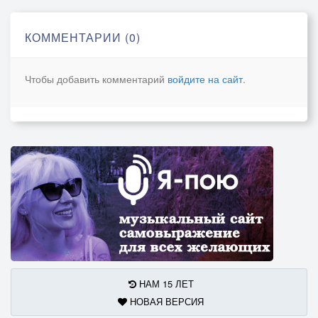
Но никто ему по-дружески не спел...
КОММЕНТАРИИ (0)
Капитан! Капитан, улыбнитесь!
Ведь улыбка - это флаг корабля!
Чтобы добавить комментарий
войдите на сайт
.
Капитан! Капитан, подтянитесь!
Только смелым покоряются моря!
НАМ 15 ЛЕТ
НОВАЯ ВЕРСИЯ