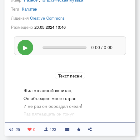
Теги
Капитан
Лицензия
Creative Commons
Размещено
20.05.2024 10:46
▶
0:00 / 0:00
Текст песни
Жил отважный капитан,
Он объездил много стран
И не раз он бороздил океан!
Раз пятнадцать он тонул,
Погибал среди акул...
25
Но!.. Ни разу даже глазом не моргнул!
0
123