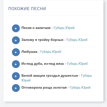
И в беде...
ПОХОЖИЕ ПЕСНИ
И в бою...
Напевал он всюду песенку свою...
Песня о капитане
-
Губарь Юрий
Капитан! Капитан, улыбнитесь!
▶
Ведь улыбка - это флаг корабля!
Заложу я тройку борзых
-
Губарь Юрий
Капитан! Капитан, подтянитесь!
▶
Только смелым покоряются моря!
Любушка
-
Губарь Юрий
▶
Но однажды капитан
Из-под дуба, из-под вяза
-
Губарь Юрий
Был в одной из дальних стран
▶
И влюбился как простой мальчуган...
Белой акации гроздья душистые
-
Губарь
Раз пятнадцать он краснел,
▶
Юрий
Заикался и бледнел...
Отговорила роща золотая
-
Губарь Юрий
Но!.. Ни разу улыбнуться не посмел!
▶
Он мрачнел...
Он худел...