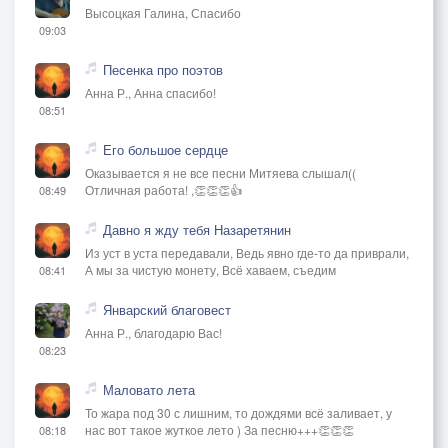
Высоцкая Галина, Спасибо
09:03
Песенка про поэтов
Анна Р., Анна спасибо!
08:51
Его большое сердце
Оказывается я не все песни Митяева слышал((
Отличная работа! ,👏👏👏👍
08:49
Давно я жду тебя Назаретянин
Из уст в уста передавали, Ведь явно где-то да приврали,
А мы за чистую монету, Всё хаваем, съедим
08:41
Январский благовест
Анна Р., благодарю Вас!
08:23
Маловато лета
То жара под 30 с лишним, то дождями всё заливает, у
нас вот такое жуткое лето ) За песню+++👏👏👏
08:18