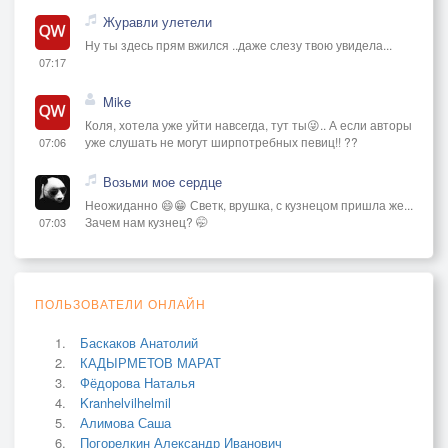
Журавли улетели
Ну ты здесь прям вжился ..даже слезу твою увидела...
07:17
Mike
Коля, хотела уже уйти навсегда, тут ты😜.. А если авторы
уже слушать не могут ширпотребных певиц!! ??
07:06
Возьми мое сердце
Неожиданно 😄😁 Светк, врушка, с кузнецом пришла же...
Зачем нам кузнец? 🤭
07:03
ПОЛЬЗОВАТЕЛИ ОНЛАЙН
Баскаков Анатолий
КАДЫРМЕТОВ МАРАТ
Фёдорова Наталья
Kranhelvilhelmil
Алимова Саша
Погорелкин Александр Иванович