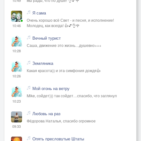
мы рады, что по душе! 👌💕🌹
10:49
Я сама
Очень хорошо всё Свет - и песня, и исполнение!
Молодец, как всегда! 👍💕👌🌹
10:46
Вечный турист
Саша, движение это жизнь…душевно+++
10:28
Земляника
Какая красота)) и эта симфония дождя👍
10:26
Мой огонь на ветру
Mike, сойдет))) так сойдет…спасибо, что заглянул
10:23
Любовь на раз
Фёдорова Наталья, спасибо огромное
09:33
Опять пресловутые Штаты